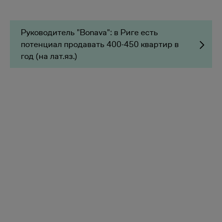
Руководитель "Bonava": в Риге есть
потенциал продавать 400-450 квартир в
год (на лат.яз.)