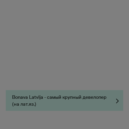
Bonava Latvija - самый крупный девелопер
(на лат.яз.)