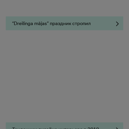
“Dreilinga mājas” праздник стропил