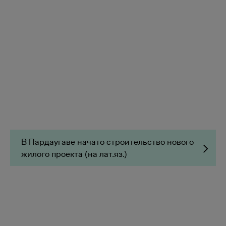
В Пардаугаве начато строительство нового
жилого проекта (на лат.яз.)