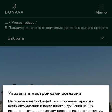
Меню
...
/
Preses relīzes
/
В Пардаугаве начато строительство нового жилого проекта
Выбрать
Управлять настройками согласия
Мы используем Cookie-файлы и сторонние сервисы в
целях оптимизации и постоянного улучшения наших
интернет-страниц и помогаем персонализировать рекламу,