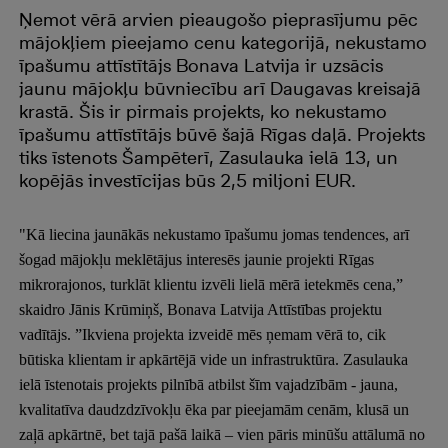
Ņemot vērā arvien pieaugošo pieprasījumu pēc
mājokļiem pieejamo cenu kategorijā, nekustamo
īpašumu attīstītājs Bonava Latvija ir uzsācis
jaunu mājokļu būvniecību arī Daugavas kreisajā
krastā. Šis ir pirmais projekts, ko nekustamo
īpašumu attīstītājs būvē šajā Rīgas daļā. Projekts
tiks īstenots Šampēterī, Zasulauka ielā 13, un
kopējās investīcijas būs 2,5 miljoni EUR.
"Kā liecina jaunākās nekustamo īpašumu jomas tendences, arī
šogad mājokļu meklētājus interesēs jaunie projekti Rīgas
mikrorajonos, turklāt klientu izvēli lielā mērā ietekmēs cena,”
skaidro Jānis Krūmiņš, Bonava Latvija Attīstības projektu
vadītājs. ”Ikviena projekta izveidē mēs ņemam vērā to, cik
būtiska klientam ir apkārtējā vide un infrastruktūra. Zasulauka
ielā īstenotais projekts pilnībā atbilst šīm vajadzībām - jauna,
kvalitatīva daudzdzīvokļu ēka par pieejamām cenām, klusā un
zaļā apkārtnē, bet tajā pašā laikā – vien pāris minūšu attālumā no