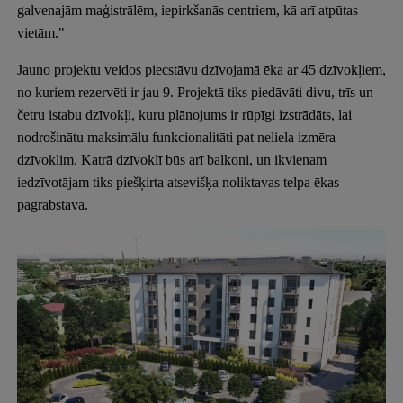
galvenajām maģistrālēm, iepirkšanās centriem, kā arī atpūtas
vietām."
Jauno projektu veidos piecstāvu dzīvojamā ēka ar 45 dzīvokļiem,
no kuriem rezervēti ir jau 9. Projektā tiks piedāvāti divu, trīs un
četru istabu dzīvokļi, kuru plānojums ir rūpīgi izstrādāts, lai
nodrošinātu maksimālu funkcionalitāti pat neliela izmēra
dzīvoklim. Katrā dzīvoklī būs arī balkoni, un ikvienam
iedzīvotājam tiks piešķirta atsevišķa noliktavas telpa ēkas
pagrabstāvā.