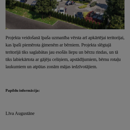
Projekta veidošanā īpaša uzmanība vērsta arī apkārtējai teritorijai,
kas īpaši piemērota ģimenēm ar bērniem. Projekta slēgtajā
teritorijā tiks saglabātas jau esošās liepu un bērzu rindas, un tā
tiks labiekārtota ar gājēju celiņiem, apstādījumiem, bērnu rotaļu
laukumiem un atpūtas zonām mājas iedzīvotājiem.
Papildu informācija:
Līva Augustāne