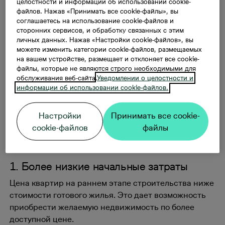
целостности и информации об использовании cookie-
дома?
файлов. Нажав «Принимать все cookie-файлы», вы
соглашаетесь на использование cookie-файлов и
сторонних сервисов, и обработку связанных с этим
личных данных. Нажав «Настройки cookie-файлов», вы
Терпение окупается – если Вы готовы
можете изменить категории cookie-файлов, размещаемых
осуществить свою мечту о новом доме через
на вашем устройстве, размещает и отклоняет все cookie-
файлы, которые не являются строго необходимыми для
несколько месяцев или даже год,
обслуживания веб-сайта.
Уведомлении о целостности и
правильным выбором станет пробретение
информации об использовании cookie-файлов.
квартиры на этапе строительства дома,
предлагающий ряд различных преимуществ.
Настройки
Принимать все cookie-
cookie-файлов
файлы
Преимущества
1. Более низкие начальные затраты
Цена квартир на раннем этапе строительства ниже
стоимости готового жилья. Это дает возможность
приобрести желаемую недвижимость по более
доступной цене.