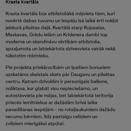
Krasta kvartāls
Krasta kvartāls būs atbilstošākā mājvieta tiem, kuri
novērtē dabas tuvumu un iespēju īsā laikā ērti nokļūt
jebkurā pilsētas daļā. Kvartālā starp Kojusalas,
Maskavas, Grēdu ielām un Krīdenera dambi top
moderna un skandināvu vērtībām atbilstoša,
apzaļumota un labiekārtota dzīvesvieta vairāk nekā
tūkstotim rīdzinieku.
Pie projekta priekšrocībām un īpašiem bonusiem
uzskatāms skaistais skats pār Daugavu un pilsētas
centru. Katram dzīvoklim ir personīgais balkons,
noliktava, kur glabāt visu nepieciešamo, un
autostāvvieta pie mājas, bet labiekārtotā teritorija
priecēs iemītniekus ar dažādām brīvā laika
pavadīšanas iespējām – no rotaļlaukumiem dažādu
vecumu bērniem, līdz pastaigu celiņiem un
zvilņiem
mierīgākai atpūtai
.