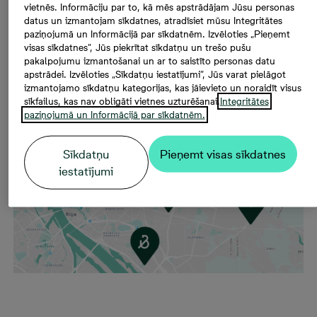
Lai nodrošinātu visus noteiktos piesardzības
vietnēs. Informāciju par to, kā mēs apstrādājam Jūsu personas
datus un izmantojam sīkdatnes, atradīsiet mūsu Integritātes
pasākumus, aicinām pirms Atvērto durvju dienas
paziņojumā un Informācijā par sīkdatnēm. Izvēloties „Pieņemt
apmeklēšanas pierakstīties uz savu interesējošo
visas sīkdatnes”, Jūs piekrītat sīkdatņu un trešo pušu
projektu
šeit
(iesakām apskatīt pat vairākus projektus,
pakalpojumu izmantošanai un ar to saistīto personas datu
apstrādei. Izvēloties „Sīkdatņu iestatījumi”, Jūs varat pielāgot
lai atrastu savu īsto mājokli) un apmeklēt to ieplānotajā
izmantojamo sīkdatņu kategorijas, kas jāievieto un noraidīt visus
laikā. Tādējādi ne vien saglabāsim piesardzību, bet arī
sīkfailus, kas nav obligāti vietnes uzturēšanai.
Integritātes
spēsim veltīt vairāk nedalītas uzmanības tieši Jums.
paziņojumā un Informācijā par sīkdatnēm.
Sīkdatņu
Pieņemt visas sīkdatnes
iestatījumi