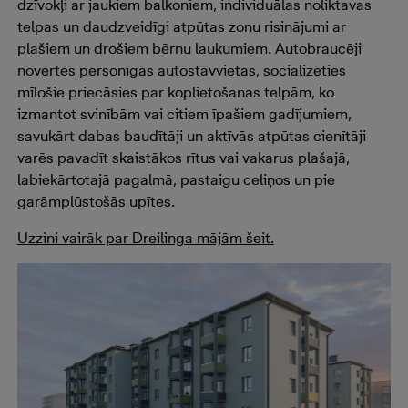
dzīvokļi ar jaukiem balkoniem, individuālas noliktavas
telpas un daudzveidīgi atpūtas zonu risinājumi ar
plašiem un drošiem bērnu laukumiem.
Autobraucēji
novērtēs personīgās autostāvvietas, socializēties
mīlošie priecāsies par koplietošanas telpām, ko
izmantot svinībām vai citiem īpašiem gadījumiem,
savukārt dabas baudītāji un aktīvās atpūtas cienītāji
varēs pavadīt skaistākos rītus vai vakarus plašajā,
labiekārtotajā pagalmā, pastaigu celiņos un pie
garāmplūstošās upītes.
Uzzini vairāk par Dreilinga mājām šeit.