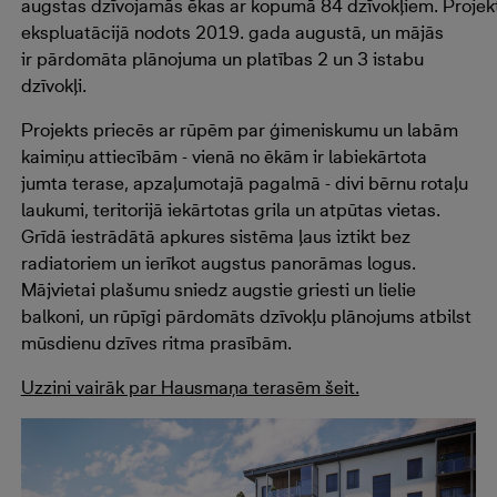
augsta
s
dzīvojamā
s
ēka
s
ar
kopumā
84
dzīvokļiem.
Projek
ekspluatācijā nodots 2019. gada augustā, un mājās
ir
pārdomāta plānojuma un
platības 2 un 3
istabu
dzīvokļi.
Projekts priecēs ar rūpēm par ģimeniskumu un labām
kaimiņu attiecībām - vienā no ēkām ir labiekārtota
jumta terase, apzaļumotajā pagalmā - divi bērnu rotaļu
laukumi, teritorijā iekārtotas grila un atpūtas vietas.
Grīdā iestrādātā apkures sistēma ļaus iztikt bez
radiatoriem un ierīkot augstus panorāmas logus.
Mājvietai plašumu sniedz augstie griesti un lielie
balkoni, un rūpīgi pārdomāts dzīvokļu plānojums atbilst
mūsdienu dzīves ritma prasībām.
Uzzini vairāk par Hausmaņa terasēm šeit.