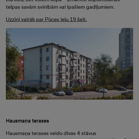
telpas savām svinībām vai īpašiem gadījumiem.
Uzzini vairāk par Pūces ielu 19 šeit.
Hausmaņa terases
Hausmaņa terases
veido
divas
4
stāvus