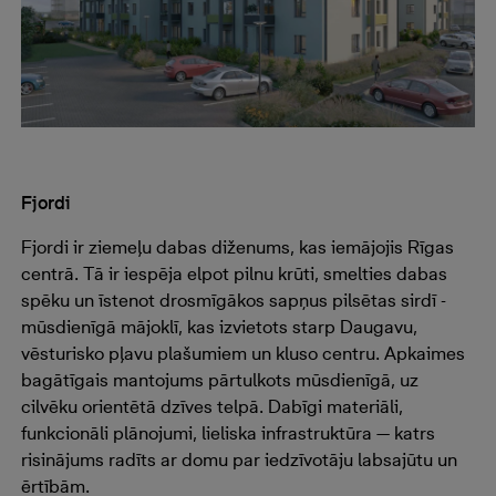
Fjordi
Fjordi ir ziemeļu dabas diženums, kas iemājojis Rīgas
centrā. Tā ir iespēja elpot pilnu krūti, smelties dabas
spēku un īstenot drosmīgākos sapņus pilsētas sirdī -
mūsdienīgā mājoklī, kas izvietots starp Daugavu,
vēsturisko pļavu plašumiem un kluso centru. Apkaimes
bagātīgais mantojums pārtulkots mūsdienīgā, uz
cilvēku orientētā dzīves telpā. Dabīgi materiāli,
funkcionāli plānojumi, lieliska infrastruktūra — katrs
risinājums radīts ar domu par iedzīvotāju labsajūtu un
ērtībām.