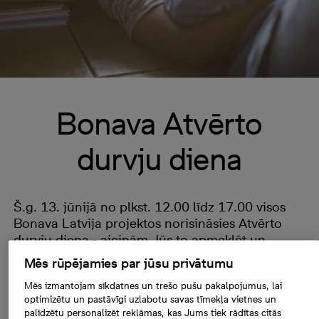
Bonava Atvērto
durvju diena
Š.g. 13. jūnijā no plkst. 12.00 līdz 17.00 visos
Bonava Latvija projektos norisināsies Atvērto
durvju diena - aicinām Jūs to apmeklēt un
apskatīt savu izsapņoto mājokli klātienē, kā arī
Mēs rūpējamies par jūsu privātumu
satikt mūsu speciālistus, lai uzdotu visus
Mēs izmantojam sīkdatnes un trešo pušu pakalpojumus, lai
interesējošos jautājumus!
optimizētu un pastāvīgi uzlabotu savas tīmekļa vietnes un
palīdzētu personalizēt reklāmas, kas Jums tiek rādītas citās