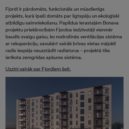
Fjordi ir pārdomāts, funkcionāls un mūsdienīgs
projekts, kurā īpaši domāts par ilgtspēju un ekoloģiski
atbildīgu saimniekošanu.
Papildus ierastajām Bonava
projektu priekšrocībām Fjordos iedzīvotāji vienmēr
baudīs svaigu gaisu, ko nodrošinās ventilācijas sistēma
ar rekuperāciju, savukārt vairāk brīvas vietas mājoklī
radīs iespēja neuzstādīt radiatorus – projektā
tiks
ierīkota
zemgrīdas apkures sistēma.
Uzzini vairāk par Fjordiem šeit.