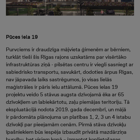
Pūces iela 19
Purvciems ir draudzīga mājvieta ģimenēm ar bērniem,
turklāt tieši šis Rīgas rajons uzskatāms par visērtāko
infrastruktūras ziņā - pilsētas centru ir viegli sasniegt ar
sabiedrisko transportu, savukārt, dodoties ārpus Rīgas,
nav jāpavada laiks sastrēgumos, jo visas lielās
maģistrāles ir pāris ielu attālumā. P
ūces ielas 19
p
rojektu veido 5 stāvus augsta dzīvojamā ēka ar 65
dzīvokļiem un labiekārtotu, zaļu piemājas teritoriju.
T
ā
ekspluatācijā nodota 2019. gada decembrī
,
un mājā
ir
pārdomāta plānojuma un platības 1, 2, 3 un 4 istabu
dzīvokļi par pieejamām cenām. Pirmā stāva dzīvokļu
īpašniekiem būs iespēja izbaudīt privātā
maz
dārziņa
burvību
, bet visiem kopā – izmantot koplietošanas