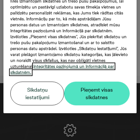
Mazā Stacijas 5-67, 67,
Mēs izmantojam sīkdatnes un trešo pušu pakalpojumus, lai
optimizētu un pastāvīgi uzlabotu savas tīmekļa vietnes un
182 000 €, 3 -istabu
palīdzētu personalizēt reklāmas, kas Jums tiek rādītas citās
vietnēs. Informāciju par to, kā mēs apstrādājam Jūsu
dzīvoklis, Platība
personas datus un izmantojam sīkdatnes, atradīsiet mūsu
Integritātes paziņojumā un Informācijā par sīkdatnēm.
61,8 m²
Izvēloties „Pieņemt visas sīkdatnes”, Jūs piekrītat sīkdatņu un
trešo pušu pakalpojumu izmantošanai un ar to saistīto
personas datu apstrādei. Izvēloties „Sīkdatņu iestatījumi”, Jūs
varat pielāgot izmantojamo sīkdatņu kategorijas, kas jāievieto
un noraidīt visus sīkfailus, kas nav obligāti vietnes
Atstāt kontaktinformāciju
uzturēšanai.
Integritātes paziņojumā un Informācijā par
sīkdatnēm.
Sīkdatņu
Pieņemt visas
iestatījumi
sīkdatnes