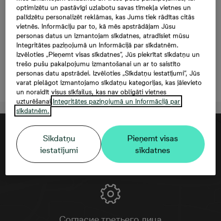
Mazā Stacijas 5-67, 67,
optimizētu un pastāvīgi uzlabotu savas tīmekļa vietnes un
palīdzētu personalizēt reklāmas, kas Jums tiek rādītas citās
182 000 €, 3 комнаты,
vietnēs. Informāciju par to, kā mēs apstrādājam Jūsu
personas datus un izmantojam sīkdatnes, atradīsiet mūsu
61,8 м²
Integritātes paziņojumā un Informācijā par sīkdatnēm.
Izvēloties „Pieņemt visas sīkdatnes”, Jūs piekrītat sīkdatņu un
trešo pušu pakalpojumu izmantošanai un ar to saistīto
personas datu apstrādei. Izvēloties „Sīkdatņu iestatījumi”, Jūs
Oставить контактную информацию
varat pielāgot izmantojamo sīkdatņu kategorijas, kas jāievieto
un noraidīt visus sīkfailus, kas nav obligāti vietnes
uzturēšanai.
Integritātes paziņojumā un Informācijā par
sīkdatnēm.
Sīkdatņu
Pieņemt visas
iestatījumi
sīkdatnes
Согласие третьего лица