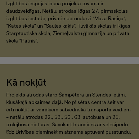
Izglītības iespējas jaunā projektā tuvumā ir
daudzveidīgas. Netālu atrodas Rīgas 27. pirmsskolas
izglītības iestāde, privātie bērnudārzi “Mazā Rasiņa”,
“Kates skola” un “Saules kaķis”. Tuvākās skolas ir Rīgas
Starptautiskā skola, Ziemeļvalstu ģimnāzija un privātā
skola “Patnis”.
Kā nokļūt
Projekts atrodas starp Šampētera un Stendes ielām,
klusākajā apkaimes daļā. No pilsētas centra šeit var
ērti nokļūt ar vairākiem sabiedriskā transporta veidiem
– netālu atrodas 22., 53., 56., 63. autobusa un 25.
trolejbusa pieturas. Savukārt brauciens ar velosipēdu
līdz Brīvības piemineklim aizņems aptuveni pusstundu.