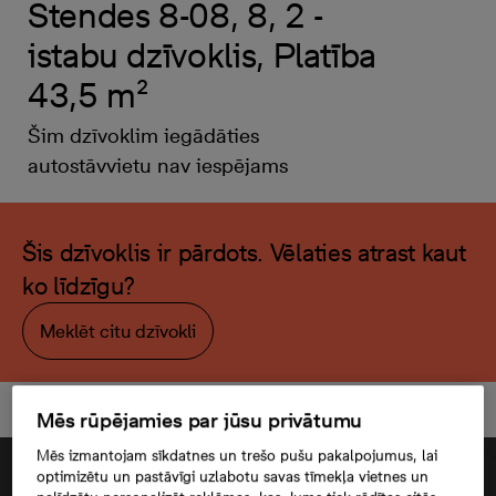
Stendes 8-08, 8, 2 -
istabu dzīvoklis, Platība
43,5 m²
Šim dzīvoklim iegādāties
autostāvvietu nav iespējams
Šis dzīvoklis ir pārdots. Vēlaties atrast kaut
ko līdzīgu?
Meklēt citu dzīvokli
Mēs rūpējamies par jūsu privātumu
Mēs izmantojam sīkdatnes un trešo pušu pakalpojumus, lai
optimizētu un pastāvīgi uzlabotu savas tīmekļa vietnes un