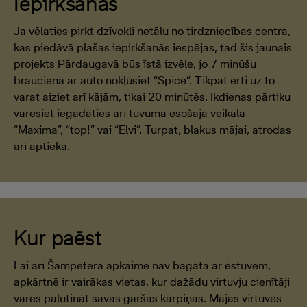
Iepirkšanās
Ja vēlaties pirkt dzīvokli netālu no tirdzniecības centra,
kas piedāvā plašas iepirkšanās iespējas, tad šis jaunais
projekts Pārdaugavā būs īstā izvēle, jo 7 minūšu
braucienā ar auto nokļūsiet “Spicē”. Tikpat ērti uz to
varat aiziet arī kājām, tikai 20 minūtēs. Ikdienas pārtiku
varēsiet iegādāties arī tuvumā esošajā veikalā
“Maxima”, “top!” vai “Elvi”. Turpat, blakus mājai, atrodas
arī aptieka.
Kur paēst
Lai arī Šampētera apkaime nav bagāta ar ēstuvēm,
apkārtnē ir vairākas vietas, kur dažādu virtuvju cienītāji
varēs palutināt savas garšas kārpiņas. Mājas virtuves