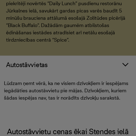
piekritēji novērtēs “Daily Lunch” pusdienu restorānu
Jūrkalnes ielā, savukārt gardas picas varēs baudīt 5
minūšu brauciena attālumā esošajā Zolitūdes picērijā
“Black Buffalo”. Dažādām gaumēm atbilstošas
ēdināšanas iestādes atradīsiet arī netālu esošajā
tirdzniecības centrā “Spice”.
Autostāvvietas
Lūdzam ņemt vērā, ka ne visiem dzīvokļiem ir iespējams
iegādāties autostāvvietu pie mājas. Dzīvokļiem, kuriem
šādas iespējas nav, tas ir norādīts dzīvokļu sarakstā.
Autostāvvietu cenas ēkai Stendes ielā