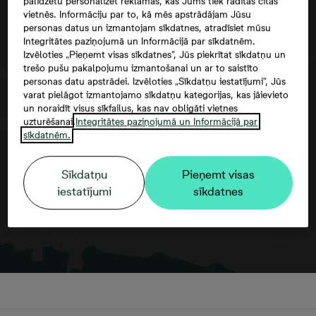
palīdzētu personalizēt reklāmas, kas Jums tiek rādītas citās
vietnēs. Informāciju par to, kā mēs apstrādājam Jūsu
personas datus un izmantojam sīkdatnes, atradīsiet mūsu
Integritātes paziņojumā un Informācijā par sīkdatnēm.
Izvēloties „Pieņemt visas sīkdatnes”, Jūs piekrītat sīkdatņu un
trešo pušu pakalpojumu izmantošanai un ar to saistīto
personas datu apstrādei. Izvēloties „Sīkdatņu iestatījumi”, Jūs
varat pielāgot izmantojamo sīkdatņu kategorijas, kas jāievieto
Google maps trešās puses datu
un noraidīt visus sīkfailus, kas nav obligāti vietnes
izmantošana
uzturēšanai.
Integritātes paziņojumā un Informācijā par
sīkdatnēm.
Sīkdatņu
Pieņemt visas
iestatījumi
sīkdatnes