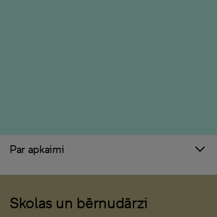
Par apkaimi
Skolas un bērnudārzi