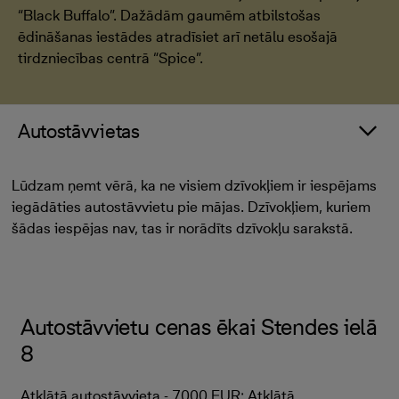
“Black Buffalo”. Dažādām gaumēm atbilstošas
ēdināšanas iestādes atradīsiet arī netālu esošajā
tirdzniecības centrā “Spice”.
Autostāvvietas
Lūdzam ņemt vērā, ka ne visiem dzīvokļiem ir iespējams
iegādāties autostāvvietu pie mājas. Dzīvokļiem, kuriem
šādas iespējas nav, tas ir norādīts dzīvokļu sarakstā.
Autostāvvietu cenas ēkai Stendes ielā
8
Atklātā autostāvvieta - 7000 EUR; Atklātā