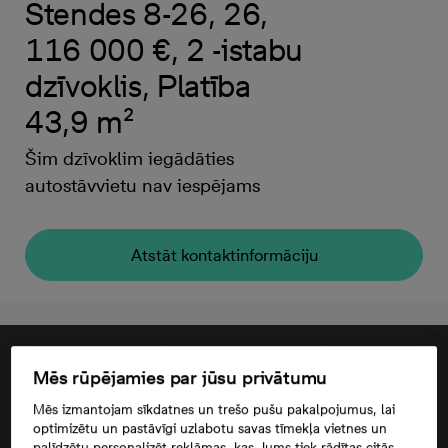
Stendes 8-26, 26,
116 000 €, 2 -istabu
dzīvoklis, Platība
43,9 m²
Šim dzīvoklim iegādāties
autostāvvietu nav iespējams
Atstāt kontaktinformāciju
Mēs rūpējamies par jūsu privātumu
Mēs izmantojam sīkdatnes un trešo pušu pakalpojumus, lai
optimizētu un pastāvīgi uzlabotu savas tīmekļa vietnes un
palīdzētu personalizēt reklāmas, kas Jums tiek rādītas citās