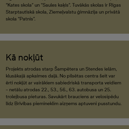
“Kates skola” un “Saules kaķis”. Tuvākās skolas ir Rīgas
Starptautiskā skola, Ziemeļvalstu ģimnāzija un privātā
skola “Patnis”.
Kā nokļūt
Projekts atrodas starp Šampētera un Stendes ielām,
klusākajā apkaimes daļā. No pilsētas centra šeit var
ērti nokļūt ar vairākiem sabiedriskā transporta veidiem
– netālu atrodas 22., 53., 56., 63. autobusa un 25.
trolejbusa pieturas. Savukārt brauciens ar velosipēdu
līdz Brīvības piemineklim aizņems aptuveni pusstundu.