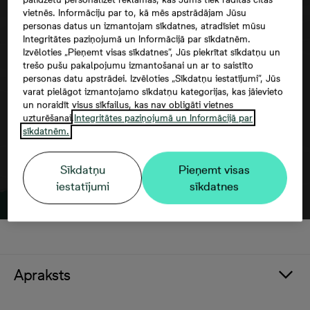
vietnēs. Informāciju par to, kā mēs apstrādājam Jūsu
personas datus un izmantojam sīkdatnes, atradīsiet mūsu
Integritātes paziņojumā un Informācijā par sīkdatnēm.
Izvēloties „Pieņemt visas sīkdatnes”, Jūs piekrītat sīkdatņu un
Google maps trešās puses datu
trešo pušu pakalpojumu izmantošanai un ar to saistīto
izmantošana
personas datu apstrādei. Izvēloties „Sīkdatņu iestatījumi”, Jūs
varat pielāgot izmantojamo sīkdatņu kategorijas, kas jāievieto
un noraidīt visus sīkfailus, kas nav obligāti vietnes
uzturēšanai.
Integritātes paziņojumā un Informācijā par
sīkdatnēm.
Sīkdatņu
Pieņemt visas
iestatījumi
sīkdatnes
Apraksts