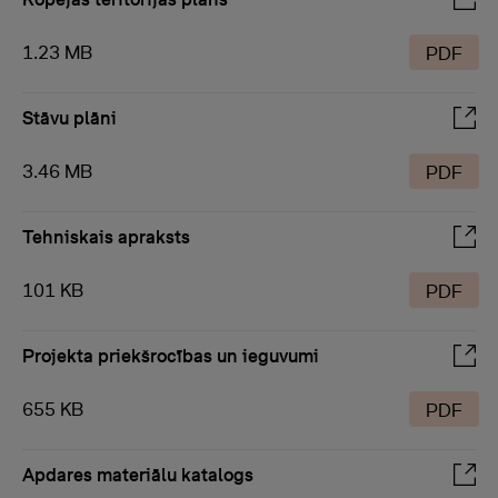
1.23 MB
PDF
Stāvu plāni
3.46 MB
PDF
Tehniskais apraksts
101 KB
PDF
Projekta priekšrocības un ieguvumi
655 KB
PDF
Apdares materiālu katalogs