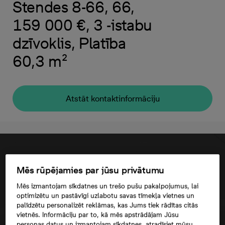
Stendes 8-66, 66,
159 000 €, 3 -istabu
dzīvoklis, Platība
60,3 m²
Atstāt kontaktinformāciju
Mēs rūpējamies par jūsu privātumu
Mēs izmantojam sīkdatnes un trešo pušu pakalpojumus, lai
optimizētu un pastāvīgi uzlabotu savas tīmekļa vietnes un
palīdzētu personalizēt reklāmas, kas Jums tiek rādītas citās
vietnēs. Informāciju par to, kā mēs apstrādājam Jūsu
personas datus un izmantojam sīkdatnes, atradīsiet mūsu