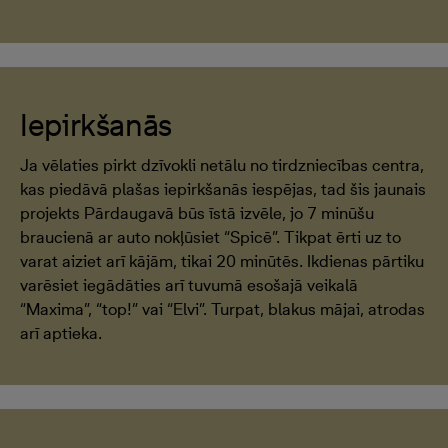
Iepirkšanās
Ja vēlaties pirkt dzīvokli netālu no tirdzniecības centra,
kas piedāvā plašas iepirkšanās iespējas, tad šis jaunais
projekts Pārdaugavā būs īstā izvēle, jo 7 minūšu
braucienā ar auto nokļūsiet “Spicē”. Tikpat ērti uz to
varat aiziet arī kājām, tikai 20 minūtēs. Ikdienas pārtiku
varēsiet iegādāties arī tuvumā esošajā veikalā
“Maxima”, “top!” vai “Elvi”. Turpat, blakus mājai, atrodas
arī aptieka.