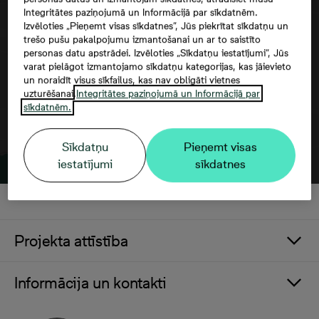
Integritātes paziņojumā un Informācijā par sīkdatnēm.
Google maps trešās puses datu
Izvēloties „Pieņemt visas sīkdatnes”, Jūs piekrītat sīkdatņu un
izmantošana
trešo pušu pakalpojumu izmantošanai un ar to saistīto
personas datu apstrādei. Izvēloties „Sīkdatņu iestatījumi”, Jūs
varat pielāgot izmantojamo sīkdatņu kategorijas, kas jāievieto
un noraidīt visus sīkfailus, kas nav obligāti vietnes
uzturēšanai.
Integritātes paziņojumā un Informācijā par
sīkdatnēm.
Sīkdatņu
Pieņemt visas
iestatījumi
sīkdatnes
Projekta attīstība
Informācija un kontakti