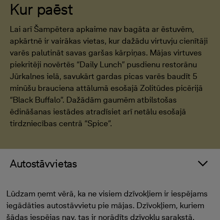
Kur paēst
Lai arī Šampētera apkaime nav bagāta ar ēstuvēm,
apkārtnē ir vairākas vietas, kur dažādu virtuvju cienītāji
varēs palutināt savas garšas kārpiņas. Mājas virtuves
piekritēji novērtēs “Daily Lunch” pusdienu restorānu
Jūrkalnes ielā, savukārt gardas picas varēs baudīt 5
minūšu brauciena attālumā esošajā Zolitūdes picērijā
“Black Buffalo”. Dažādām gaumēm atbilstošas
ēdināšanas iestādes atradīsiet arī netālu esošajā
tirdzniecības centrā “Spice”.
Autostāvvietas
Lūdzam ņemt vērā, ka ne visiem dzīvokļiem ir iespējams
iegādāties autostāvvietu pie mājas. Dzīvokļiem, kuriem
šādas iespējas nav, tas ir norādīts dzīvokļu sarakstā.