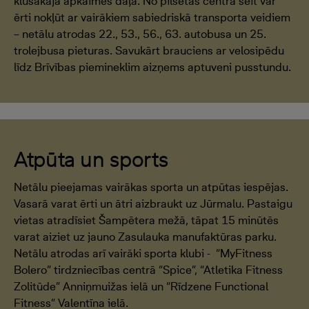
klusākajā apkaimes daļā. No pilsētas centra šeit var
ērti nokļūt ar vairākiem sabiedriskā transporta veidiem
– netālu atrodas 22., 53., 56., 63. autobusa un 25.
trolejbusa pieturas. Savukārt brauciens ar velosipēdu
līdz Brīvības piemineklim aizņems aptuveni pusstundu.
Atpūta un sports
Netālu pieejamas vairākas sporta un atpūtas iespējas.
Vasarā varat ērti un ātri aizbraukt uz Jūrmalu. Pastaigu
vietas atradīsiet Šampētera mežā, tāpat 15 minūtēs
varat aiziet uz jauno Zasulauka manufaktūras parku.
Netālu atrodas arī vairāki sporta klubi - “MyFitness
Bolero” tirdzniecības centrā “Spice”, “Atletika Fitness
Zolitūde” Anniņmuižas ielā un “Rīdzene Functional
Fitness” Valentīna ielā.