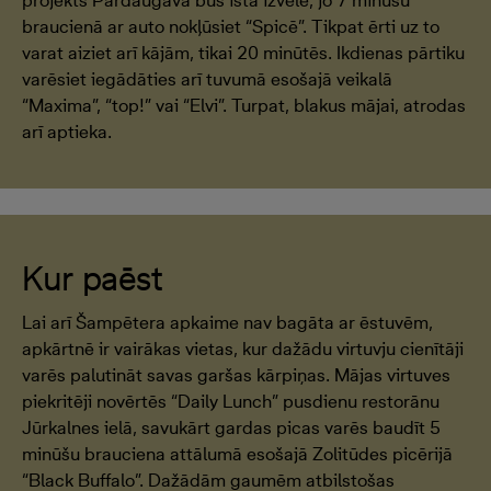
projekts Pārdaugavā būs īstā izvēle, jo 7 minūšu
braucienā ar auto nokļūsiet “Spicē”. Tikpat ērti uz to
varat aiziet arī kājām, tikai 20 minūtēs. Ikdienas pārtiku
varēsiet iegādāties arī tuvumā esošajā veikalā
“Maxima”, “top!” vai “Elvi”. Turpat, blakus mājai, atrodas
arī aptieka.
Kur paēst
Lai arī Šampētera apkaime nav bagāta ar ēstuvēm,
apkārtnē ir vairākas vietas, kur dažādu virtuvju cienītāji
varēs palutināt savas garšas kārpiņas. Mājas virtuves
piekritēji novērtēs “Daily Lunch” pusdienu restorānu
Jūrkalnes ielā, savukārt gardas picas varēs baudīt 5
minūšu brauciena attālumā esošajā Zolitūdes picērijā
“Black Buffalo”. Dažādām gaumēm atbilstošas