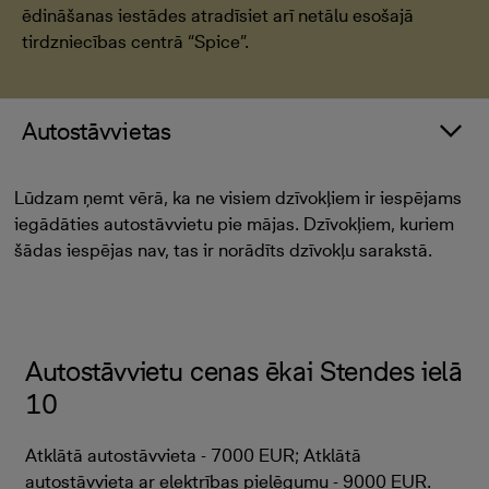
ēdināšanas iestādes atradīsiet arī netālu esošajā
tirdzniecības centrā “Spice”.
Autostāvvietas
Lūdzam ņemt vērā, ka ne visiem dzīvokļiem ir iespējams
iegādāties autostāvvietu pie mājas. Dzīvokļiem, kuriem
šādas iespējas nav, tas ir norādīts dzīvokļu sarakstā.
Autostāvvietu cenas ēkai Stendes ielā
10
Atklātā autostāvvieta - 7000 EUR; Atklātā
autostāvvieta ar elektrības pielēgumu - 9000 EUR.