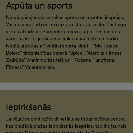
Atpūta un sports
Netālu pieejamas vairākas sporta un atpūtas iespējas.
Vasarā varat ērti un ātri aizbraukt uz Jūrmalu. Pastaigu
vietas atradīsiet Šampētera mežā, tāpat 15 minūtēs
varat aiziet uz jauno Zasulauka manufaktūras parku.
Netālu atrodas arī vairāki sporta klubi - “MyFitness
Bolero” tirdzniecības centrā “Spice”, “Atletika Fitness
Zolitūde” Anniņmuižas ielā un “Rīdzene Functional
Fitness” Valentīna ielā.
Iepirkšanās
Ja vēlaties pirkt dzīvokli netālu no tirdzniecības centra,
kas piedāvā plašas iepirkšanās iespējas, tad šis jaunais