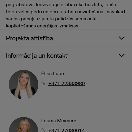
pagrabstāvā. Iedzīvotāju ērtībai ēkā būs lifts, īpaša
telpa velosipēdu un bērnu ratiņu novietošanai, savukārt
saules paneļi uz jumta palīdzēs samazināt
koplietošanas enerģijas izmaksas.
Projekta attīstība
Informācija un kontakti
Elīna Lube
+371 22333980
Lauma Meimere
+371 27080014