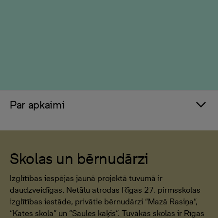
Par apkaimi
Skolas un bērnudārzi
Izglītības iespējas jaunā projektā tuvumā ir
daudzveidīgas. Netālu atrodas Rīgas 27. pirmsskolas
izglītības iestāde, privātie bērnudārzi “Mazā Rasiņa”,
“Kates skola” un “Saules kaķis”. Tuvākās skolas ir Rīgas