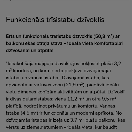
Funkcionāls trīsistabu dzīvoklis
Ērts un funkcionāls trīsistabu dzīvoklis (50,3 m²) ar
balkonu ēkas otrajā stāvā – ideāla vieta komfortablai
dzīvošanai un atpūtai
"Ienākot šajā mājīgajā dzīvoklī, jūs nokļūsiet plašā 3,2
m² koridorā, no kura ir ērta piekļuve dzīvojamajai
istabai un vannas istabai. Dzīvojamā istaba, kas
apvienota ar virtuves zonu (21,9 m²), piedāvā ideālu
vietu ģimenes kopīgām aktivitātēm un atpūtai. Dzīvoklī
ir divas guļamistabas: viena 11,2 m² un otra 9,5 m²
platībā, nodrošinot privātumu un komfortu. Vannas
istaba (4,5 m²) ir funkcionāla un moderni aprīkota. No
dzīvojamās istabas ir izeja uz 3,7 m² plašu balkonu, kas
vērsts uz ziemeļrietumiem – ideāla vieta, kur baudīt