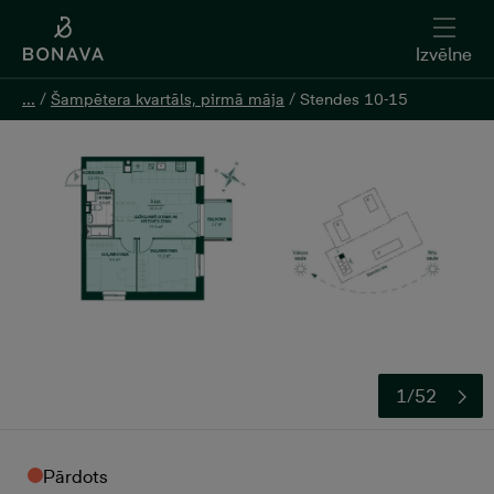
Izvēlne
Izvēlne
...
...
/
/
Šampētera kvartāls, pirmā māja
Šampētera kvartāls, pirmā māja
/
/
Stendes 10-15
Stendes 10-15
1/52
Pārdots