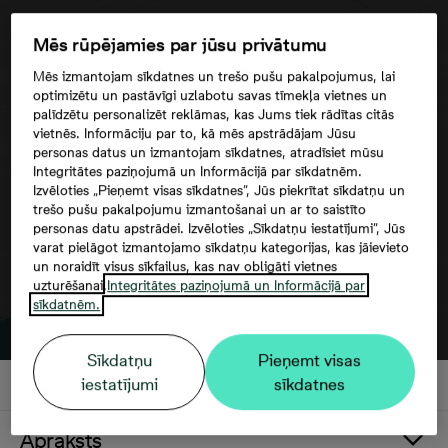
Mēs rūpējamies par jūsu privātumu
Mēs izmantojam sīkdatnes un trešo pušu pakalpojumus, lai
optimizētu un pastāvīgi uzlabotu savas tīmekļa vietnes un
palīdzētu personalizēt reklāmas, kas Jums tiek rādītas citās
Google maps trešās puses datu
vietnēs. Informāciju par to, kā mēs apstrādājam Jūsu
izmantošana
personas datus un izmantojam sīkdatnes, atradīsiet mūsu
Integritātes paziņojumā un Informācijā par sīkdatnēm.
Izvēloties „Pieņemt visas sīkdatnes”, Jūs piekrītat sīkdatņu un
trešo pušu pakalpojumu izmantošanai un ar to saistīto
personas datu apstrādei. Izvēloties „Sīkdatņu iestatījumi”, Jūs
varat pielāgot izmantojamo sīkdatņu kategorijas, kas jāievieto
un noraidīt visus sīkfailus, kas nav obligāti vietnes
uzturēšanai.
Integritātes paziņojumā un Informācijā par
sīkdatnēm.
Sīkdatņu
Pieņemt visas
iestatījumi
sīkdatnes
Apraksts