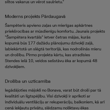
siltos vakarus un vērot saulrietu."
Moderns projekts Pārdaugavā
Šampēteris apvieno zaļas un mierīgas apkārtnes
priekšrocības ar mūsdienīgu komfortu. Jaunais projekts
"Šampētera kvartāls" ietver četras mājas, kurās
kopumā būs 177 dažādu plānojumu dzīvokļi zaļā,
labiekārtotā un slēgtā teritorijā, kas nodrošinās mieru
un drošību. Pirmo projekta kārtu, kas atradīsies
Stendes ielā 10, veidos sešstāvu ēka ar kopumā 48
dzīvokļiem.
Drošība un uzticamība
Iegādājoties mājokli no Bonava, varat būt droši par tā
kvalitāti un ilgtspējību. Visi dzīvokļi ir aprīkoti ar
individuālu ventilāciju ar rekuperāciju, balkoniem, kā arī
cenā iekļautu privātu, slēdzamu noliktavu ēkas