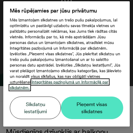
Mēs rūpējamies par jūsu privātumu
Google maps trešās puses datu
Mēs izmantojam sīkdatnes un trešo pušu pakalpojumus, lai
izmantošana
optimizētu un pastāvīgi uzlabotu savas tīmekļa vietnes un
palīdzētu personalizēt reklāmas, kas Jums tiek rādītas citās
vietnēs. Informāciju par to, kā mēs apstrādājam Jūsu
personas datus un izmantojam sīkdatnes, atradīsiet mūsu
Integritātes paziņojumā un Informācijā par sīkdatnēm.
Izvēloties „Pieņemt visas sīkdatnes”, Jūs piekrītat sīkdatņu un
trešo pušu pakalpojumu izmantošanai un ar to saistīto
personas datu apstrādei. Izvēloties „Sīkdatņu iestatījumi”, Jūs
varat pielāgot izmantojamo sīkdatņu kategorijas, kas jāievieto
un noraidīt visus sīkfailus, kas nav obligāti vietnes
uzturēšanai.
Integritātes paziņojumā un Informācijā par
sīkdatnēm.
Sīkdatņu
Pieņemt visas
Apraksts
iestatījumi
sīkdatnes
Mūsdienīgs dzīvoklis ar balkonu