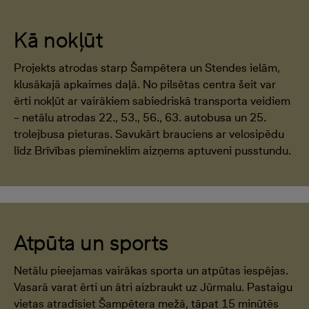
Kā nokļūt
Projekts atrodas starp Šampētera un Stendes ielām,
klusākajā apkaimes daļā. No pilsētas centra šeit var
ērti nokļūt ar vairākiem sabiedriskā transporta veidiem
– netālu atrodas 22., 53., 56., 63. autobusa un 25.
trolejbusa pieturas. Savukārt brauciens ar velosipēdu
līdz Brīvības piemineklim aizņems aptuveni pusstundu.
Atpūta un sports
Netālu pieejamas vairākas sporta un atpūtas iespējas.
Vasarā varat ērti un ātri aizbraukt uz Jūrmalu. Pastaigu
vietas atradīsiet Šampētera mežā, tāpat 15 minūtēs