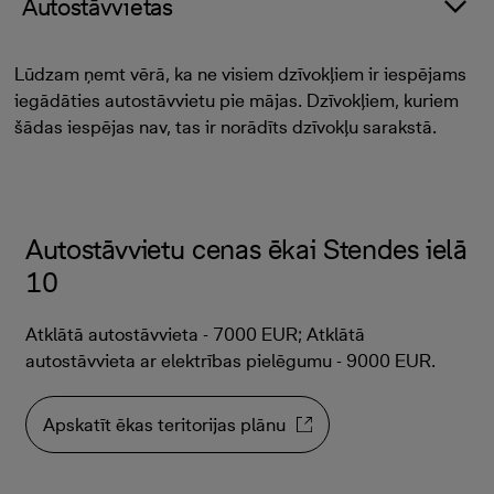
Autostāvvietas
Lūdzam ņemt vērā, ka ne visiem dzīvokļiem ir iespējams
iegādāties autostāvvietu pie mājas. Dzīvokļiem, kuriem
šādas iespējas nav, tas ir norādīts dzīvokļu sarakstā.
Autostāvvietu cenas ēkai Stendes ielā
10
Atklātā autostāvvieta - 7000 EUR; Atklātā
autostāvvieta ar elektrības pielēgumu - 9000 EUR.
Apskatīt ēkas teritorijas plānu