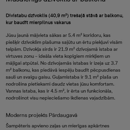
Divistabu dzīvoklis (40,9 m²) trešajā stāvā ar balkonu,
kur baudīt mierpilnus vakarus
Jūsu jaunā mājvieta sākas ar 5.4 m² koridoru, kas
piešķir dzīvoklim plašuma sajūtu un ērtu piekļuvi visām
telpām. Dzīvokļa sirds ir 21.9 m² dzīvojamā istaba ar
virtuves zonu – ideāla vieta kopīgiem mirkļiem un
mājīgai atpūtai. No dzīvojamās istabas ir izeja uz 3.7
m² balkonu, kas piedāvā iespēju baudīt pēcpusdienas
sauli un svaigu gaisu. Guļamistaba ir 9.1 m² plaša un
nodrošina pietiekami daudz vietas jūsu komfortam.
Vannas istaba, kas ir 4.5 m², ir ērta un funkcionāla,
nodrošinot visu nepieciešamo ikdienas vajadzībām.
Moderns projekts Pārdaugavā
Šampēteris apvieno zaļas un mierīgas apkārtnes