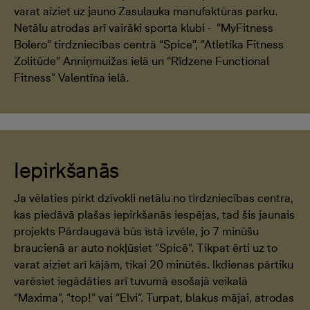
varat aiziet uz jauno Zasulauka manufaktūras parku.
Netālu atrodas arī vairāki sporta klubi - “MyFitness
Bolero” tirdzniecības centrā “Spice”, “Atletika Fitness
Zolitūde” Anniņmuižas ielā un “Rīdzene Functional
Fitness” Valentīna ielā.
Iepirkšanās
Ja vēlaties pirkt dzīvokli netālu no tirdzniecības centra,
kas piedāvā plašas iepirkšanās iespējas, tad šis jaunais
projekts Pārdaugavā būs īstā izvēle, jo 7 minūšu
braucienā ar auto nokļūsiet “Spicē”. Tikpat ērti uz to
varat aiziet arī kājām, tikai 20 minūtēs. Ikdienas pārtiku
varēsiet iegādāties arī tuvumā esošajā veikalā
“Maxima”, “top!” vai “Elvi”. Turpat, blakus mājai, atrodas