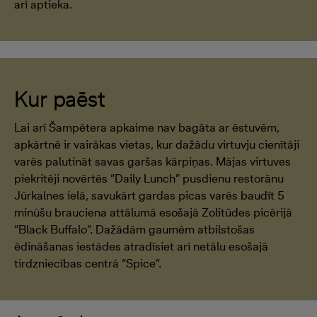
arī aptieka.
Kur paēst
Lai arī Šampētera apkaime nav bagāta ar ēstuvēm,
apkārtnē ir vairākas vietas, kur dažādu virtuvju cienītāji
varēs palutināt savas garšas kārpiņas. Mājas virtuves
piekritēji novērtēs “Daily Lunch” pusdienu restorānu
Jūrkalnes ielā, savukārt gardas picas varēs baudīt 5
minūšu brauciena attālumā esošajā Zolitūdes picērijā
“Black Buffalo”. Dažādām gaumēm atbilstošas
ēdināšanas iestādes atradīsiet arī netālu esošajā
tirdzniecības centrā “Spice”.