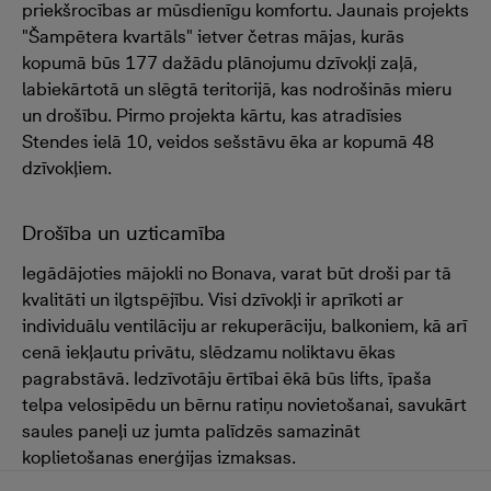
priekšrocības ar mūsdienīgu komfortu. Jaunais projekts
"Šampētera kvartāls" ietver četras mājas, kurās
kopumā būs 177 dažādu plānojumu dzīvokļi zaļā,
labiekārtotā un slēgtā teritorijā, kas nodrošinās mieru
un drošību. Pirmo projekta kārtu, kas atradīsies
Stendes ielā 10, veidos sešstāvu ēka ar kopumā 48
dzīvokļiem.
Drošība un uzticamība
Iegādājoties mājokli no Bonava, varat būt droši par tā
kvalitāti un ilgtspējību. Visi dzīvokļi ir aprīkoti ar
individuālu ventilāciju ar rekuperāciju, balkoniem, kā arī
cenā iekļautu privātu, slēdzamu noliktavu ēkas
pagrabstāvā. Iedzīvotāju ērtībai ēkā būs lifts, īpaša
telpa velosipēdu un bērnu ratiņu novietošanai, savukārt
saules paneļi uz jumta palīdzēs samazināt
koplietošanas enerģijas izmaksas.