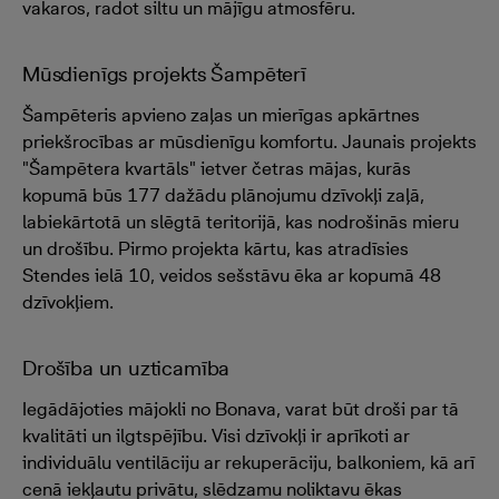
vakaros, radot siltu un mājīgu atmosfēru.
Mūsdienīgs projekts Šampēterī
Šampēteris apvieno zaļas un mierīgas apkārtnes
priekšrocības ar mūsdienīgu komfortu. Jaunais projekts
"Šampētera kvartāls" ietver četras mājas, kurās
kopumā būs 177 dažādu plānojumu dzīvokļi zaļā,
labiekārtotā un slēgtā teritorijā, kas nodrošinās mieru
un drošību. Pirmo projekta kārtu, kas atradīsies
Stendes ielā 10, veidos sešstāvu ēka ar kopumā 48
dzīvokļiem.
Drošība un uzticamība
Iegādājoties mājokli no Bonava, varat būt droši par tā
kvalitāti un ilgtspējību. Visi dzīvokļi ir aprīkoti ar
individuālu ventilāciju ar rekuperāciju, balkoniem, kā arī
cenā iekļautu privātu, slēdzamu noliktavu ēkas