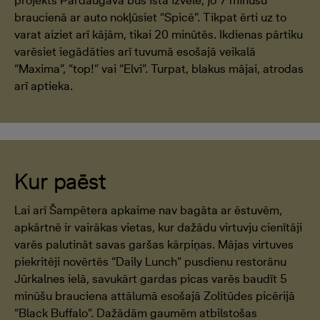
projekts Pārdaugavā būs īstā izvēle, jo 7 minūšu
braucienā ar auto nokļūsiet “Spicē”. Tikpat ērti uz to
varat aiziet arī kājām, tikai 20 minūtēs. Ikdienas pārtiku
varēsiet iegādāties arī tuvumā esošajā veikalā
“Maxima”, “top!” vai “Elvi”. Turpat, blakus mājai, atrodas
arī aptieka.
Kur paēst
Lai arī Šampētera apkaime nav bagāta ar ēstuvēm,
apkārtnē ir vairākas vietas, kur dažādu virtuvju cienītāji
varēs palutināt savas garšas kārpiņas. Mājas virtuves
piekritēji novērtēs “Daily Lunch” pusdienu restorānu
Jūrkalnes ielā, savukārt gardas picas varēs baudīt 5
minūšu brauciena attālumā esošajā Zolitūdes picērijā
“Black Buffalo”. Dažādām gaumēm atbilstošas