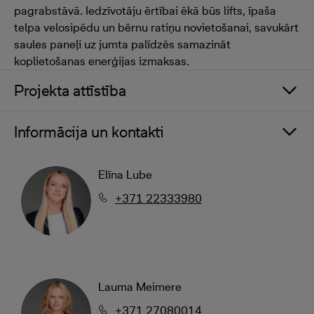
pagrabstāvā. Iedzīvotāju ērtībai ēkā būs lifts, īpaša
telpa velosipēdu un bērnu ratiņu novietošanai, savukārt
saules paneļi uz jumta palīdzēs samazināt
koplietošanas enerģijas izmaksas.
Projekta attīstība
Informācija un kontakti
Elīna Lube
+371 22333980
Lauma Meimere
+371 27080014