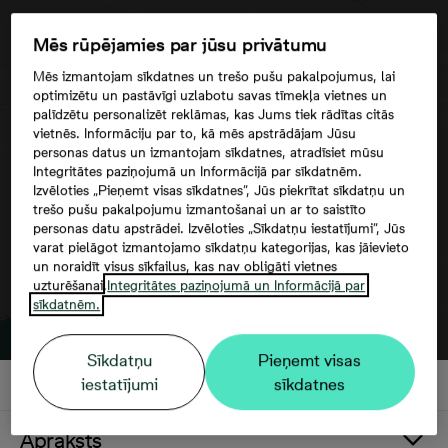
Mēs rūpējamies par jūsu privātumu
Mēs izmantojam sīkdatnes un trešo pušu pakalpojumus, lai
optimizētu un pastāvīgi uzlabotu savas tīmekļa vietnes un
palīdzētu personalizēt reklāmas, kas Jums tiek rādītas citās
Google maps trešās puses datu
vietnēs. Informāciju par to, kā mēs apstrādājam Jūsu
izmantošana
personas datus un izmantojam sīkdatnes, atradīsiet mūsu
Integritātes paziņojumā un Informācijā par sīkdatnēm.
Izvēloties „Pieņemt visas sīkdatnes”, Jūs piekrītat sīkdatņu un
trešo pušu pakalpojumu izmantošanai un ar to saistīto
personas datu apstrādei. Izvēloties „Sīkdatņu iestatījumi”, Jūs
varat pielāgot izmantojamo sīkdatņu kategorijas, kas jāievieto
un noraidīt visus sīkfailus, kas nav obligāti vietnes
uzturēšanai.
Integritātes paziņojumā un Informācijā par
sīkdatnēm.
Sīkdatņu
Pieņemt visas
iestatījumi
sīkdatnes
Apraksts