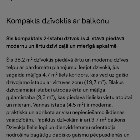
Kompakts dzīvoklis ar balkonu
Šis kompaktais 2-istabu dzīvoklis 4. stāvā piedāvā
modernu un ērtu dzīvi zaļā un mierīgā apkaimē
Šis 38,2 m² dzīvoklis piedāvā ērtu un modernu dzīves
telpu ar pārdomātu plānojumu. Ieejot dzīvoklī, jūs
sagaida mājīgs 4,7 m² liels koridors, kas ved uz gaišo
dzīvojamo istabu ar virtuves zonu (19,7 m²). Blakus
dzīvojamajai istabai atrodas ērta un mājīga
guļamistaba (9,3 m²), kas piedāvā lielisku vietu atpūtai
un mieram. Vannas istaba (4,5 m²) ir moderna,
praktiska un aprīkota ar visu nepieciešamo ikdienas
vajadzībām. Papildus dzīvoklim ir arī 3,7 m² balkons.
Dzīvokļa lielie logi un dienvidrietumu orientācija
nodrošina bagātīgu dabisko gaismu pēcpusdienās un