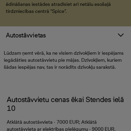
ēdināšanas iestādes atradīsiet arī netālu esošajā
tirdzniecības centrā “Spice”.
Autostāvvietas
Lūdzam ņemt vērā, ka ne visiem dzīvokļiem ir iespējams
iegādāties autostāvvietu pie mājas. Dzīvokļiem, kuriem
šādas iespējas nav, tas ir norādīts dzīvokļu sarakstā.
Autostāvvietu cenas ēkai Stendes ielā
10
Atklātā autostāvvieta - 7000 EUR; Atklātā
autostāvvieta ar elektrības pielēgumu - 9000 EUR.