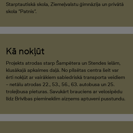
Starptautiskā skola, Ziemeļvalstu ģimnāzija un privātā
skola “Patnis”.
Kā nokļūt
Projekts atrodas starp Šampētera un Stendes ielām,
klusākajā apkaimes daļā. No pilsētas centra šeit var
ērti nokļūt ar vairākiem sabiedriskā transporta veidiem
– netālu atrodas 22., 53., 56., 63. autobusa un 25.
trolejbusa pieturas. Savukārt brauciens ar velosipēdu
līdz Brīvības piemineklim aizņems aptuveni pusstundu.