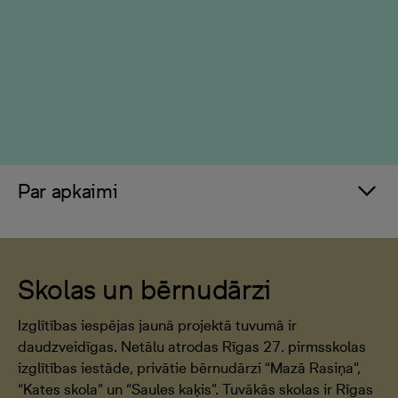
Par apkaimi
Skolas un bērnudārzi
Izglītības iespējas jaunā projektā tuvumā ir
daudzveidīgas. Netālu atrodas Rīgas 27. pirmsskolas
izglītības iestāde, privātie bērnudārzi “Mazā Rasiņa”,
“Kates skola” un “Saules kaķis”. Tuvākās skolas ir Rīgas