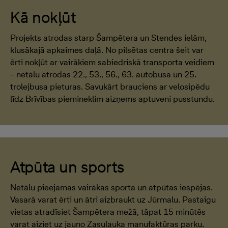
Kā nokļūt
Projekts atrodas starp Šampētera un Stendes ielām,
klusākajā apkaimes daļā. No pilsētas centra šeit var
ērti nokļūt ar vairākiem sabiedriskā transporta veidiem
– netālu atrodas 22., 53., 56., 63. autobusa un 25.
trolejbusa pieturas. Savukārt brauciens ar velosipēdu
līdz Brīvības piemineklim aizņems aptuveni pusstundu.
Atpūta un sports
Netālu pieejamas vairākas sporta un atpūtas iespējas.
Vasarā varat ērti un ātri aizbraukt uz Jūrmalu. Pastaigu
vietas atradīsiet Šampētera mežā, tāpat 15 minūtēs
varat aiziet uz jauno Zasulauka manufaktūras parku.