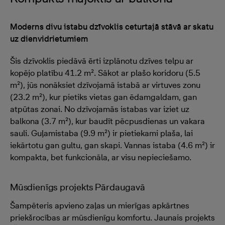
Moderns divu istabu dzīvoklis ceturtajā stāvā ar skatu
uz dienvidrietumiem
Šis dzīvoklis piedāvā ērti izplānotu dzīves telpu ar
kopējo platību 41.2 m². Sākot ar plašo koridoru (5.5
m²), jūs nonāksiet dzīvojamā istabā ar virtuves zonu
(23.2 m²), kur pietiks vietas gan ēdamgaldam, gan
atpūtas zonai. No dzīvojamās istabas var iziet uz
balkona (3.7 m²), kur baudīt pēcpusdienas un vakara
sauli. Guļamistaba (9.9 m²) ir pietiekami plaša, lai
iekārtotu gan gultu, gan skapi. Vannas istaba (4.6 m²) ir
kompakta, bet funkcionāla, ar visu nepieciešamo.
Mūsdienīgs projekts Pārdaugavā
Šampēteris apvieno zaļas un mierīgas apkārtnes
priekšrocības ar mūsdienīgu komfortu. Jaunais projekts