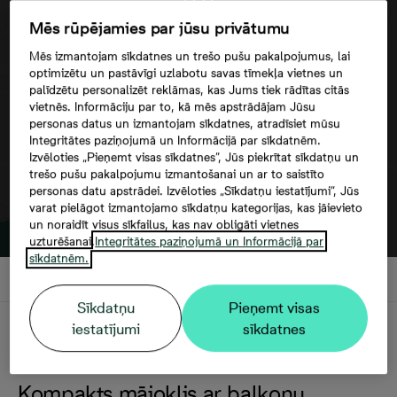
Mēs rūpējamies par jūsu privātumu
Google maps trešās puses datu
Mēs izmantojam sīkdatnes un trešo pušu pakalpojumus, lai
izmantošana
optimizētu un pastāvīgi uzlabotu savas tīmekļa vietnes un
palīdzētu personalizēt reklāmas, kas Jums tiek rādītas citās
vietnēs. Informāciju par to, kā mēs apstrādājam Jūsu
personas datus un izmantojam sīkdatnes, atradīsiet mūsu
Integritātes paziņojumā un Informācijā par sīkdatnēm.
Izvēloties „Pieņemt visas sīkdatnes”, Jūs piekrītat sīkdatņu un
trešo pušu pakalpojumu izmantošanai un ar to saistīto
personas datu apstrādei. Izvēloties „Sīkdatņu iestatījumi”, Jūs
varat pielāgot izmantojamo sīkdatņu kategorijas, kas jāievieto
un noraidīt visus sīkfailus, kas nav obligāti vietnes
uzturēšanai.
Integritātes paziņojumā un Informācijā par
sīkdatnēm.
Sīkdatņu
Pieņemt visas
Apraksts
iestatījumi
sīkdatnes
Kompakts mājoklis ar balkonu