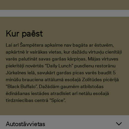
Kur paēst
Lai arī Šampētera apkaime nav bagāta ar ēstuvēm,
apkārtnē ir vairākas vietas, kur dažādu virtuvju cienītāji
varēs palutināt savas garšas kārpiņas. Mājas virtuves
piekritēji novērtēs “Daily Lunch” pusdienu restorānu
Jūrkalnes ielā, savukārt gardas picas varēs baudīt 5
minūšu brauciena attālumā esošajā Zolitūdes picērijā
“Black Buffalo”. Dažādām gaumēm atbilstošas
ēdināšanas iestādes atradīsiet arī netālu esošajā
tirdzniecības centrā “Spice”.
Autostāvvietas