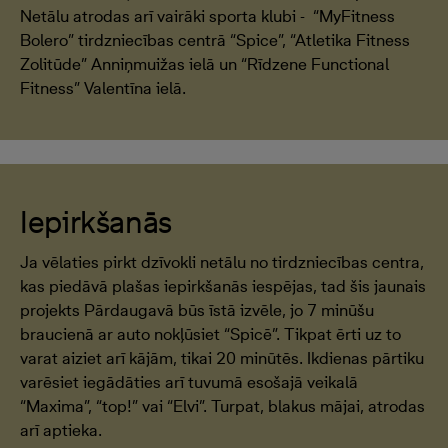
Netālu atrodas arī vairāki sporta klubi - “MyFitness
Bolero” tirdzniecības centrā “Spice”, “Atletika Fitness
Zolitūde” Anniņmuižas ielā un “Rīdzene Functional
Fitness” Valentīna ielā.
Iepirkšanās
Ja vēlaties pirkt dzīvokli netālu no tirdzniecības centra,
kas piedāvā plašas iepirkšanās iespējas, tad šis jaunais
projekts Pārdaugavā būs īstā izvēle, jo 7 minūšu
braucienā ar auto nokļūsiet “Spicē”. Tikpat ērti uz to
varat aiziet arī kājām, tikai 20 minūtēs. Ikdienas pārtiku
varēsiet iegādāties arī tuvumā esošajā veikalā
“Maxima”, “top!” vai “Elvi”. Turpat, blakus mājai, atrodas
arī aptieka.