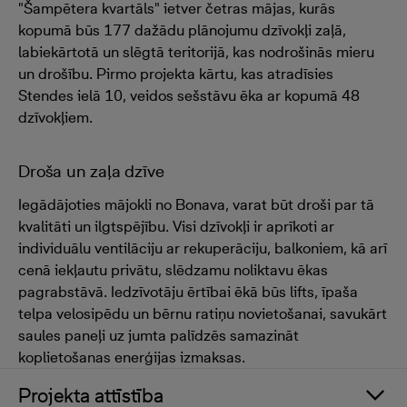
"Šampētera kvartāls" ietver četras mājas, kurās
kopumā būs 177 dažādu plānojumu dzīvokļi zaļā,
labiekārtotā un slēgtā teritorijā, kas nodrošinās mieru
un drošību. Pirmo projekta kārtu, kas atradīsies
Stendes ielā 10, veidos sešstāvu ēka ar kopumā 48
dzīvokļiem.
Droša un zaļa dzīve
Iegādājoties mājokli no Bonava, varat būt droši par tā
kvalitāti un ilgtspējību. Visi dzīvokļi ir aprīkoti ar
individuālu ventilāciju ar rekuperāciju, balkoniem, kā arī
cenā iekļautu privātu, slēdzamu noliktavu ēkas
pagrabstāvā. Iedzīvotāju ērtībai ēkā būs lifts, īpaša
telpa velosipēdu un bērnu ratiņu novietošanai, savukārt
saules paneļi uz jumta palīdzēs samazināt
koplietošanas enerģijas izmaksas.
Projekta attīstība