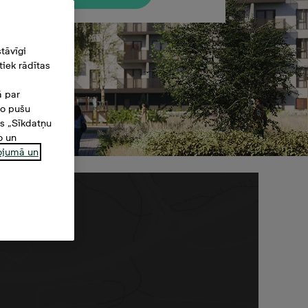
tāvīgi
iek rādītas
ā par
šo pušu
es „Sīkdatņu
o un
ņojumā un