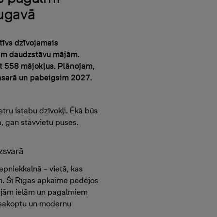
ugavā
īvs dzīvojamais
ņām daudzstāvu mājām.
ot 558 mājokļus. Plānojam,
asarā un pabeigsim 2027.
tru istabu dzīvokļi. Ēkā būs
, gan stāvvietu puses.
zsvarā
epniekkalnā – vietā, kas
. Šī Rīgas apkaime pēdējos
šajām ielām un pagalmiem
i sakoptu un modernu