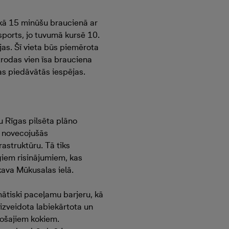
kā 15 minūšu braucienā ar
sports, jo tuvumā kursē 10.
ijas. Šī vieta būs piemērota
trodas vien īsa brauciena
tas piedāvātās iespējas.
u Rīgas pilsēta plāno
t novecojušās
astruktūru. Tā tiks
giem risinājumiem, kas
kava Mūkusalas ielā.
mātiski paceļamu barjeru, kā
izveidota labiekārtota un
sošajiem kokiem.