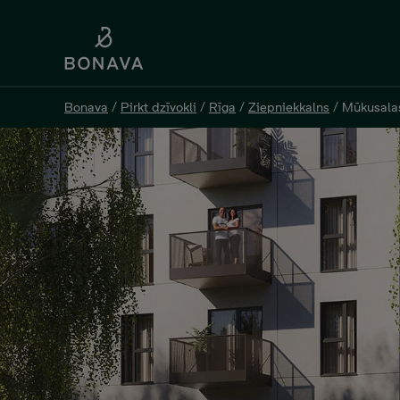
Bonava
Bonava
/
/
Pirkt dzīvokli
Pirkt dzīvokli
/
/
Rīga
Rīga
/
/
Ziepniekkalns
Ziepniekkalns
/
/
Mūkusala
Mūkusala
Mūkusalas pagalmi