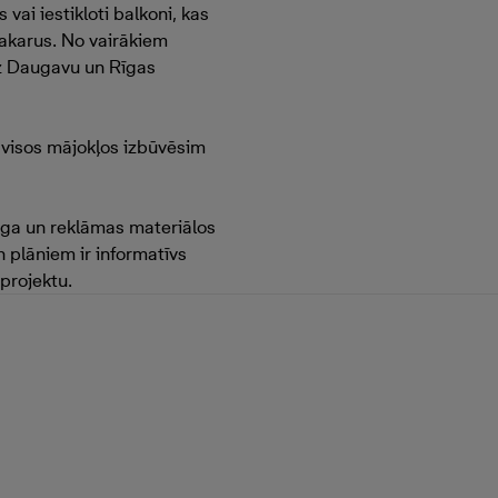
vai iestikloti balkoni, kas
vakarus. No vairākiem
uz Daugavu un Rīgas
 visos mājokļos izbūvēsim
nga un reklāmas materiālos
 plāniem ir informatīvs
projektu.