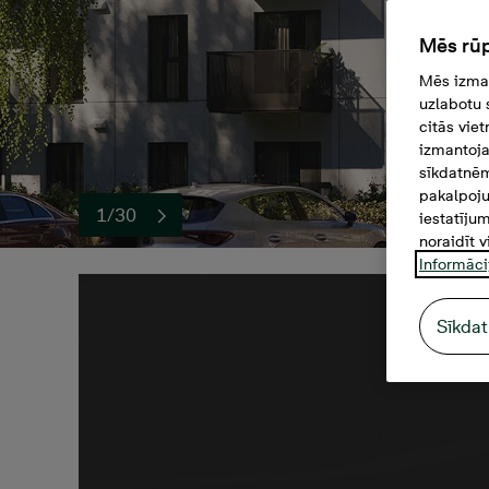
Mēs rūp
Mēs izman
uzlabotu 
citās vie
izmantoja
sīkdatnēm
pakalpoju
1/30
iestatīju
noraidīt v
Informāci
Sīkdat