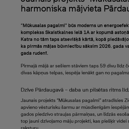
harmoniska mājvieta Pārda
“Mūkusalas pagalmi” būs moderns un energoefekt
komplekss Skaistkalnes ielā 1A ar kopumā asto
Katra no tām taps atsevišķā kārtā, kopā piedāvāj
ka pirmās mājas būvniecību sāksim 2026. gada v
gada rudenī.
Pirmajā mājā ar sešiem stāviem taps 59 divu līdz če
divas kāpņus telpas, iespēja ienākt gan no pagalma
Dzīve Pārdaugavā – daba un pilsētas ritms līd
Jaunais projekts “Mūkusalas pagalmi” atradīsies Zi
apvieno vēsturisku šarmu ar mūsdienīgām iespējām
gados piedzīvo straujas pārmaiņas, un līdzās eso
top jauni dzīvojamo māju projekti, kas piešķir vide
raksturu.