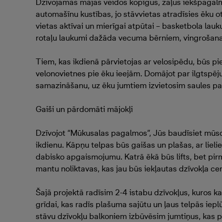
Dzīvojamās mājas veidos kopīgus, zaļus iekšpagalm
automašīnu kustības, jo stāvvietas atradīsies ēku ot
vietas aktīvai un mierīgai atpūtai – basketbola lau
rotaļu laukumi dažāda vecuma bērniem, vingrošanas
Tiem, kas ikdienā pārvietojas ar velosipēdu, būs p
velonovietnes pie ēku ieejām. Domājot par ilgtspēj
samazināšanu, uz ēku jumtiem izvietosim saules pa
Gaiši un pārdomāti mājokļi
Dzīvojot “Mūkusalas pagalmos”, Jūs baudīsiet mūs
ikdienu. Kāpņu telpas būs gaišas un plašas, ar liel
dabisko apgaismojumu. Katrā ēkā būs lifts, bet pirm
mantu noliktavas, kas jau būs iekļautas dzīvokļa ce
Šajā projektā radīsim 2-4 istabu dzīvokļus, kuros katr
grīdai, kas radīs plašuma sajūtu un ļaus telpās iep
stāvu dzīvokļu balkoniem izbūvēsim jumtiņus, kas p