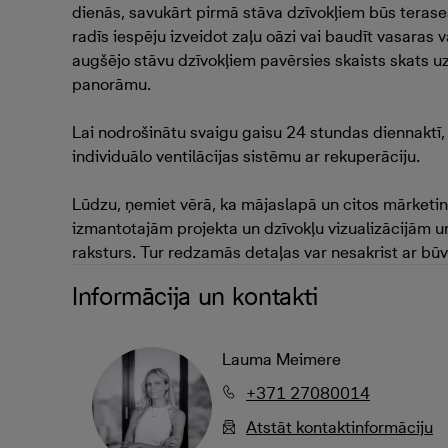
dienās, savukārt pirmā stāva dzīvokļiem būs terases 
radīs iespēju izveidot zaļu oāzi vai baudīt vasaras 
augšējo stāvu dzīvokļiem pavērsies skaists skats 
panorāmu.
Lai nodrošinātu svaigu gaisu 24 stundas diennaktī,
individuālo ventilācijas sistēmu ar rekuperāciju.
Lūdzu, ņemiet vērā, ka mājaslapā un citos mārketi
izmantotajām projekta un dzīvokļu vizualizācijām un
raksturs. Tur redzamās detaļas var nesakrist ar būv
Informācija un kontakti
Lauma Meimere
+371 27080014
Atstāt kontaktinformāciju