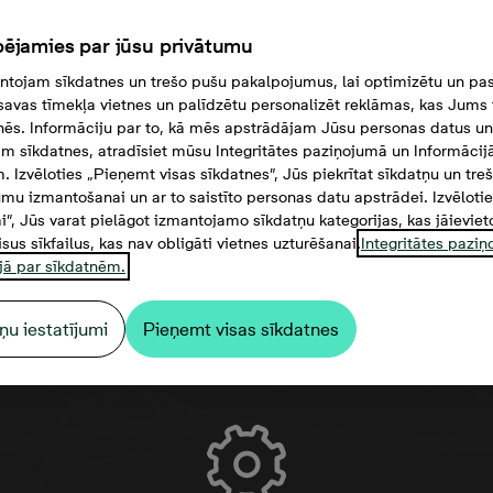
ējamies par jūsu privātumu
tojam sīkdatnes un trešo pušu pakalpojumus, lai optimizētu un pas
savas tīmekļa vietnes un palīdzētu personalizēt reklāmas, kas Jums t
tnēs. Informāciju par to, kā mēs apstrādājam Jūsu personas datus un
m sīkdatnes, atradīsiet mūsu Integritātes paziņojumā un Informācij
. Izvēloties „Pieņemt visas sīkdatnes”, Jūs piekrītat sīkdatņu un tre
mu izmantošanai un ar to saistīto personas datu apstrādei. Izvēloti
mi”, Jūs varat pielāgot izmantojamo sīkdatņu kategorijas, kas jāieviet
isus sīkfailus, kas nav obligāti vietnes uzturēšanai.
Integritātes pazi
jā par sīkdatnēm.
ņu iestatījumi
Pieņemt visas sīkdatnes