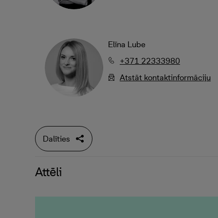
Elīna Lube
+371 22333980
Atstāt kontaktinformāciju
Dalīties
Attēli