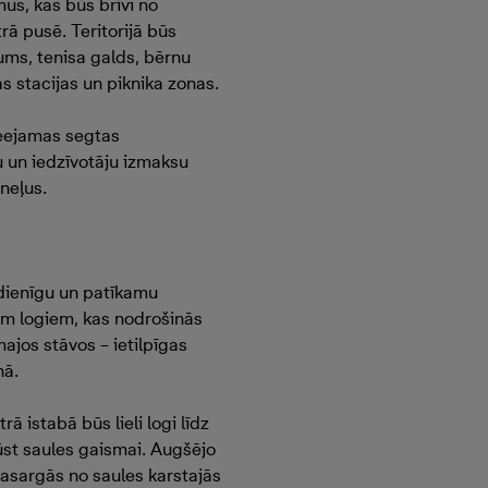
us, kas būs brīvi no
rā pusē. Teritorijā būs
kums, tenisa galds, bērnu
 stacijas un piknika zonas.
ieejamas segtas
u un iedzīvotāju izmaksu
neļus.
dienīgu un patīkamu
iem logiem, kas nodrošinās
ajos stāvos – ietilpīgas
nā.
ā istabā būs lieli logi līdz
lūst saules gaismai. Augšējo
asargās no saules karstajās