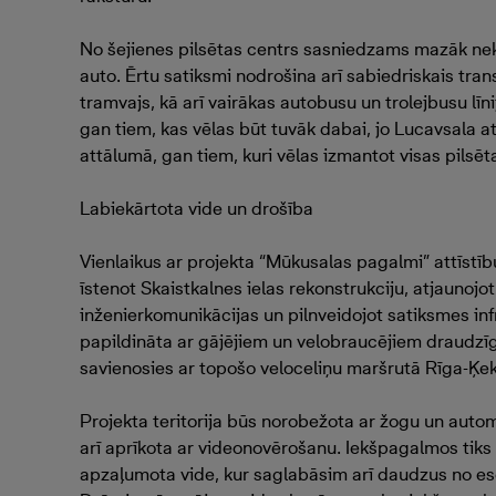
No šejienes pilsētas centrs sasniedzams mazāk ne
auto. Ērtu satiksmi nodrošina arī sabiedriskais tran
tramvajs, kā arī vairākas autobusu un trolejbusu līn
gan tiem, kas vēlas būt tuvāk dabai, jo Lucavsala a
attālumā, gan tiem, kuri vēlas izmantot visas pilsē
Labiekārtota vide un drošība
Vienlaikus ar projekta “Mūkusalas pagalmi” attīstīb
īstenot Skaistkalnes ielas rekonstrukciju, atjaunojo
inženierkomunikācijas un pilnveidojot satiksmes infr
papildināta ar gājējiem un velobraucējiem draudzī
savienosies ar topošo veloceliņu maršrutā Rīga-Ķe
Projekta teritorija būs norobežota ar žogu un auto
arī aprīkota ar videonovērošanu. Iekšpagalmos tiks 
apzaļumota vide, kur saglabāsim arī daudzus no e