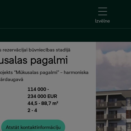
Izvēlne
Izvēlne
 rezervācijai būvniecības stadijā
Atstāt kontaktinformāciju
salas pagalmi
rojekts “Mūkusalas pagalmi” – harmoniska
Pārdaugavā
114 000
-
234 000 EUR
44,5 - 88,7 m²
2 - 4
Atstāt kontaktinformāciju