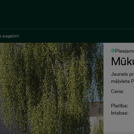
s pagalmi
s pagalmi
Pieejams
Mūku
Jaunais p
mājvieta 
Cena:
Platība:
Istabas: