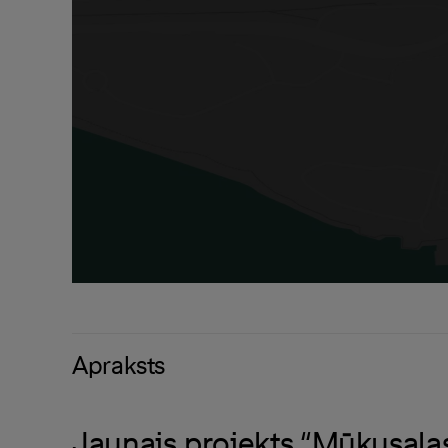
Apraksts
Jaunais projekts “Mūkusala