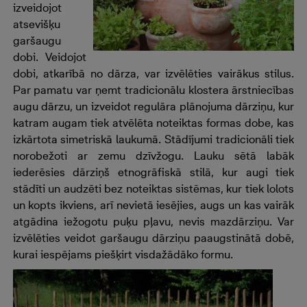
izveidojot
atsevišķu
garšaugu
dobi. Veidojot
dobi, atkarībā no dārza, var izvēlēties vairākus stilus.
Par pamatu var ņemt tradicionālu klostera ārstniecības
augu dārzu, un izveidot regulāra plānojuma dārziņu, kur
katram augam tiek atvēlēta noteiktas formas dobe, kas
izkārtota simetriskā laukumā. Stādījumi tradicionāli tiek
norobežoti ar zemu dzīvžogu. Lauku sētā labāk
iederēsies dārziņš etnogrāfiskā stilā, kur augi tiek
stādīti un audzēti bez noteiktas sistēmas, kur tiek lolots
un kopts ikviens, arī nevietā iesējies, augs un kas vairāk
atgādina iežogotu puķu pļavu, nevis mazdārziņu. Var
izvēlēties veidot garšaugu dārziņu paaugstinātā dobē,
kurai iespējams piešķirt visdažādāko formu.