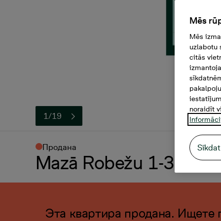
Mēs rūp
Mēs izman
uzlabotu 
citās vie
izmantoja
sīkdatnēm
pakalpoju
iestatīju
noraidīt v
1/19
Informāci
Продана
Sīkdat
Mazā Robežu 1-34, 2 к
Эта квартира продана. Ищете 