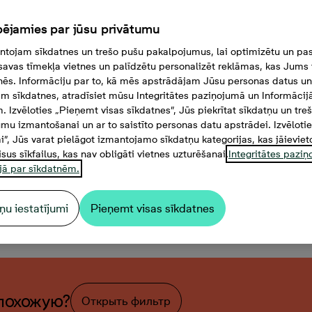
ējamies par jūsu privātumu
tojam sīkdatnes un trešo pušu pakalpojumus, lai optimizētu un pas
savas tīmekļa vietnes un palīdzētu personalizēt reklāmas, kas Jums t
tnēs. Informāciju par to, kā mēs apstrādājam Jūsu personas datus un
m sīkdatnes, atradīsiet mūsu Integritātes paziņojumā un Informācij
. Izvēloties „Pieņemt visas sīkdatnes”, Jūs piekrītat sīkdatņu un tre
mu izmantošanai un ar to saistīto personas datu apstrādei. Izvēloti
mi”, Jūs varat pielāgot izmantojamo sīkdatņu kategorijas, kas jāieviet
isus sīkfailus, kas nav obligāti vietnes uzturēšanai.
Integritātes pazi
jā par sīkdatnēm.
ņu iestatījumi
Pieņemt visas sīkdatnes
омнаты, 47,9 м²
похожую?
Открыть фильтр