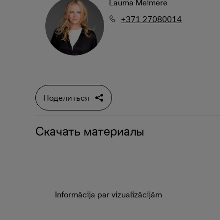
Lauma Meimere
+371 27080014
Поделиться
Скачать материалы
Informācija par vizualizācijām