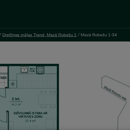
/
/
Dreilinga mājas Trend, Mazā Robežu 1
Dreilinga mājas Trend, Mazā Robežu 1
/
/
Mazā Robežu 1-34
Mazā Robežu 1-34
ты, 47,9 м²