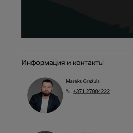
Информация и контакты
Mareks Gražuls
+371 27884222