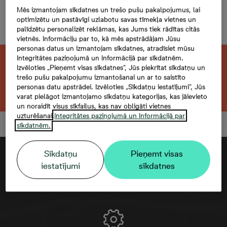
Evalda Valtera 44C-02,
Mēs izmantojam sīkdatnes un trešo pušu pakalpojumus, lai
optimizētu un pastāvīgi uzlabotu savas tīmekļa vietnes un
3 комнаты, 61,6 м²
palīdzētu personalizēt reklāmas, kas Jums tiek rādītas citās
vietnēs. Informāciju par to, kā mēs apstrādājam Jūsu
personas datus un izmantojam sīkdatnes, atradīsiet mūsu
Integritātes paziņojumā un Informācijā par sīkdatnēm.
Эта квартира продана. Ищете похожую?
Izvēloties „Pieņemt visas sīkdatnes”, Jūs piekrītat sīkdatņu un
trešo pušu pakalpojumu izmantošanai un ar to saistīto
personas datu apstrādei. Izvēloties „Sīkdatņu iestatījumi”, Jūs
Открыть фильтр
varat pielāgot izmantojamo sīkdatņu kategorijas, kas jāievieto
un noraidīt visus sīkfailus, kas nav obligāti vietnes
uzturēšanai.
Integritātes paziņojumā un Informācijā par
sīkdatnēm.
Sīkdatņu
Pieņemt visas
iestatījumi
sīkdatnes