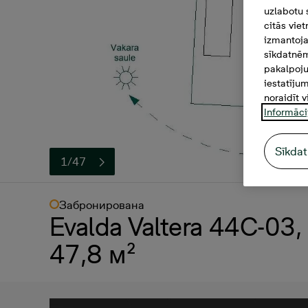
uzlabotu 
citās vie
izmantoja
sīkdatnēm
pakalpoju
iestatīju
noraidīt v
Informāci
Sīkdat
1/47
Забронирована
Evalda Valtera 44C-03
47,8 м²