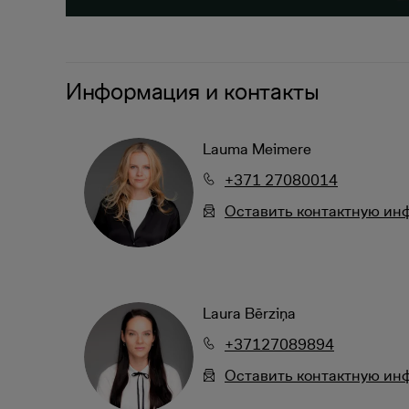
Информация и контакты
Lauma Meimere
+371 27080014
Oставить контактную и
Laura Bērziņa
+37127089894
Oставить контактную и