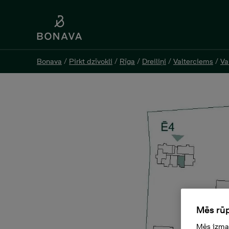
Bonava
Bonava
/
/
Pirkt dzīvokli
Pirkt dzīvokli
/
/
Rīga
Rīga
/
/
Dreiliņi
Dreiliņi
/
/
Valterciems
Valterciems
/
/
Va
Va
Evalda Valtera 44C-03, 103
Mēs rūp
Mēs izman