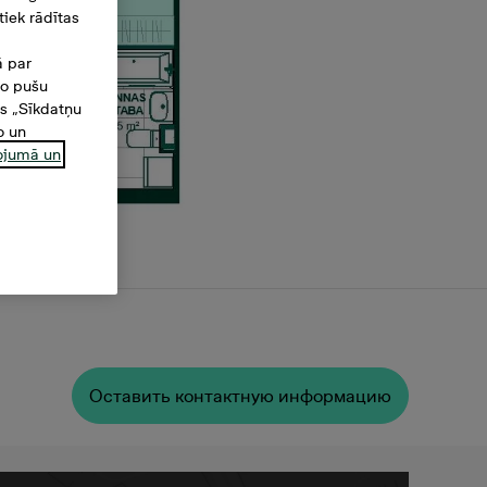
iek rādītas
ā par
šo pušu
es „Sīkdatņu
o un
ņojumā un
Oставить контактную информацию