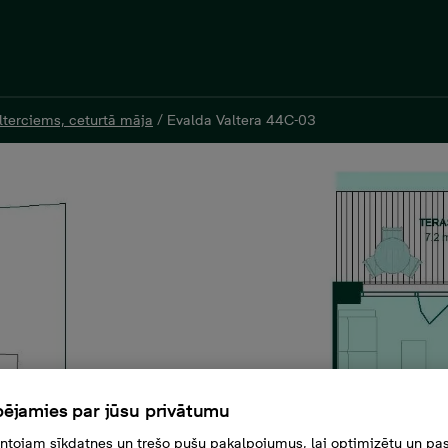
lterciems, ceturtā māja
lterciems, ceturtā māja
/
/
Evalda Valtera 44C-03
Evalda Valtera 44C-03
 000 €, 2 комнаты, 47,8 м²
ējamies par jūsu privātumu
tojam sīkdatnes un trešo pušu pakalpojumus, lai optimizētu un pas