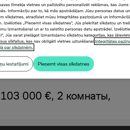
savas tīmekļa vietnes un palīdzētu personalizēt reklāmas, kas Jums t
tnēs. Informāciju par to, kā mēs apstrādājam Jūsu personas datus un
m sīkdatnes, atradīsiet mūsu Integritātes paziņojumā un Informācij
. Izvēloties „Pieņemt visas sīkdatnes”, Jūs piekrītat sīkdatņu un tre
mu izmantošanai un ar to saistīto personas datu apstrādei. Izvēloti
mi”, Jūs varat pielāgot izmantojamo sīkdatņu kategorijas, kas jāieviet
isus sīkfailus, kas nav obligāti vietnes uzturēšanai.
Integritātes pazi
jā par sīkdatnēm.
ņu iestatījumi
Pieņemt visas sīkdatnes
, 103 000 €, 2 комнаты,