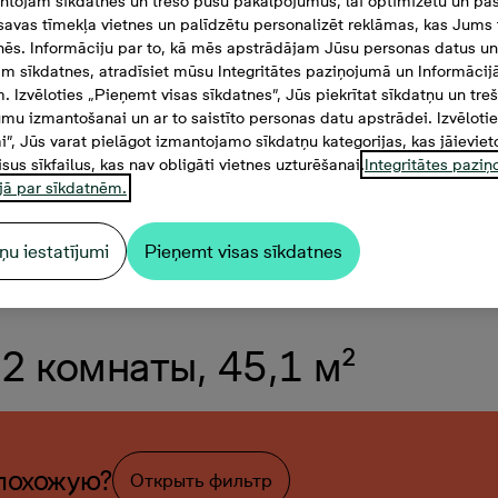
tojam sīkdatnes un trešo pušu pakalpojumus, lai optimizētu un pas
savas tīmekļa vietnes un palīdzētu personalizēt reklāmas, kas Jums t
tnēs. Informāciju par to, kā mēs apstrādājam Jūsu personas datus un
m sīkdatnes, atradīsiet mūsu Integritātes paziņojumā un Informācij
. Izvēloties „Pieņemt visas sīkdatnes”, Jūs piekrītat sīkdatņu un tre
mu izmantošanai un ar to saistīto personas datu apstrādei. Izvēloti
mi”, Jūs varat pielāgot izmantojamo sīkdatņu kategorijas, kas jāieviet
isus sīkfailus, kas nav obligāti vietnes uzturēšanai.
Integritātes pazi
jā par sīkdatnēm.
ņu iestatījumi
Pieņemt visas sīkdatnes
 2 комнаты, 45,1 м²
похожую?
Открыть фильтр