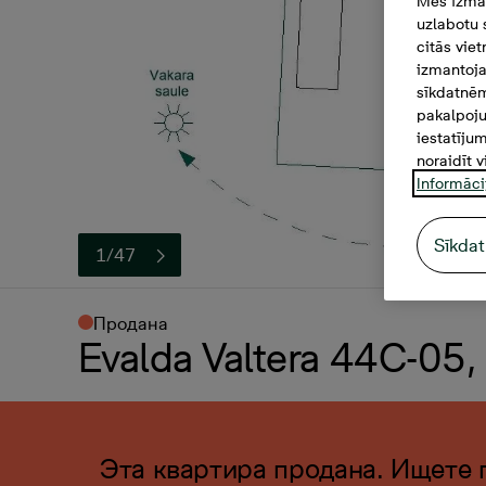
Mēs izman
uzlabotu 
citās vie
izmantoja
sīkdatnēm
pakalpoju
iestatīju
noraidīt v
Informāci
Sīkdat
1/47
Продана
Evalda Valtera 44C-05,
Эта квартира продана. Ищете 