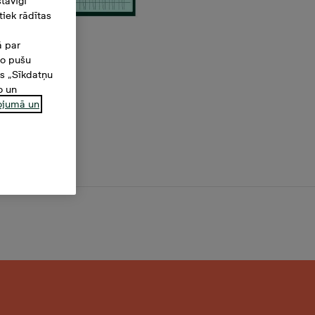
tāvīgi
iek rādītas
ā par
šo pušu
es „Sīkdatņu
o un
ņojumā un