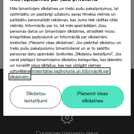
Evalda Valtera 44C-21,
Mēs izmantojam sīkdatnes un trešo pušu pakalpojumus, lai
162 000 €, 3 комнаты,
optimizētu un pastāvīgi uzlabotu savas tīmekļa vietnes un
palīdzētu personalizēt reklāmas, kas Jums tiek rādītas citās
69 м²
vietnēs. Informāciju par to, kā mēs apstrādājam Jūsu
personas datus un izmantojam sīkdatnes, atradīsiet mūsu
Integritātes paziņojumā un Informācijā par sīkdatnēm.
Izvēloties „Pieņemt visas sīkdatnes”, Jūs piekrītat sīkdatņu un
Oставить контактную информацию
trešo pušu pakalpojumu izmantošanai un ar to saistīto
personas datu apstrādei. Izvēloties „Sīkdatņu iestatījumi”, Jūs
varat pielāgot izmantojamo sīkdatņu kategorijas, kas jāievieto
un noraidīt visus sīkfailus, kas nav obligāti vietnes
uzturēšanai.
Integritātes paziņojumā un Informācijā par
sīkdatnēm.
Sīkdatņu
Pieņemt visas
iestatījumi
sīkdatnes
Согласие третьего лица