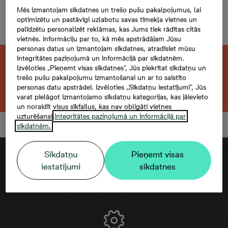
Evalda Valtera 44C-36,
Mēs izmantojam sīkdatnes un trešo pušu pakalpojumus, lai
optimizētu un pastāvīgi uzlabotu savas tīmekļa vietnes un
4 комнаты, 81,7 м²
palīdzētu personalizēt reklāmas, kas Jums tiek rādītas citās
vietnēs. Informāciju par to, kā mēs apstrādājam Jūsu
personas datus un izmantojam sīkdatnes, atradīsiet mūsu
Integritātes paziņojumā un Informācijā par sīkdatnēm.
Эта квартира продана. Ищете похожую?
Izvēloties „Pieņemt visas sīkdatnes”, Jūs piekrītat sīkdatņu un
trešo pušu pakalpojumu izmantošanai un ar to saistīto
personas datu apstrādei. Izvēloties „Sīkdatņu iestatījumi”, Jūs
Открыть фильтр
varat pielāgot izmantojamo sīkdatņu kategorijas, kas jāievieto
un noraidīt visus sīkfailus, kas nav obligāti vietnes
uzturēšanai.
Integritātes paziņojumā un Informācijā par
sīkdatnēm.
Sīkdatņu
Pieņemt visas
iestatījumi
sīkdatnes