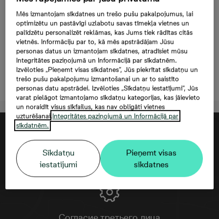
Evalda Valtera 44C-41,
Mēs izmantojam sīkdatnes un trešo pušu pakalpojumus, lai
154 000 €, 3 комнаты,
optimizētu un pastāvīgi uzlabotu savas tīmekļa vietnes un
palīdzētu personalizēt reklāmas, kas Jums tiek rādītas citās
60,1 м²
vietnēs. Informāciju par to, kā mēs apstrādājam Jūsu
personas datus un izmantojam sīkdatnes, atradīsiet mūsu
Integritātes paziņojumā un Informācijā par sīkdatnēm.
Izvēloties „Pieņemt visas sīkdatnes”, Jūs piekrītat sīkdatņu un
Oставить контактную информацию
trešo pušu pakalpojumu izmantošanai un ar to saistīto
personas datu apstrādei. Izvēloties „Sīkdatņu iestatījumi”, Jūs
varat pielāgot izmantojamo sīkdatņu kategorijas, kas jāievieto
un noraidīt visus sīkfailus, kas nav obligāti vietnes
uzturēšanai.
Integritātes paziņojumā un Informācijā par
sīkdatnēm.
Sīkdatņu
Pieņemt visas
iestatījumi
sīkdatnes
Согласие третьего лица