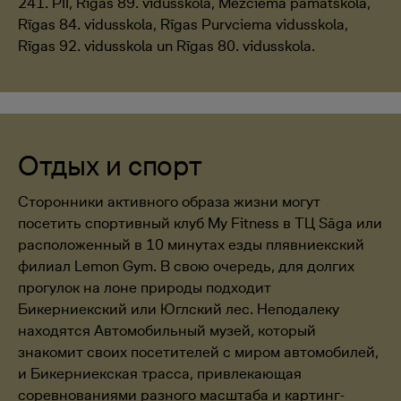
241. PII, Rīgas 89. vidusskola, Mežciema pamatskola,
Rīgas 84. vidusskola, Rīgas Purvciema vidusskola,
Rīgas 92. vidusskola un Rīgas 80. vidusskola.
Отдых и спорт
Сторонники активного образа жизни могут
посетить спортивный клуб My Fitness в ТЦ Sāga или
расположенный в 10 минутах езды плявниекский
филиал Lemon Gym. В свою очередь, для долгих
прогулок на лоне природы подходит
Бикерниекский или Юглский лес. Неподалеку
находятся Автомобильный музей, который
знакомит своих посетителей с миром автомобилей,
и Бикерниекская трасса, привлекающая
соревнованиями разного масштаба и картинг-