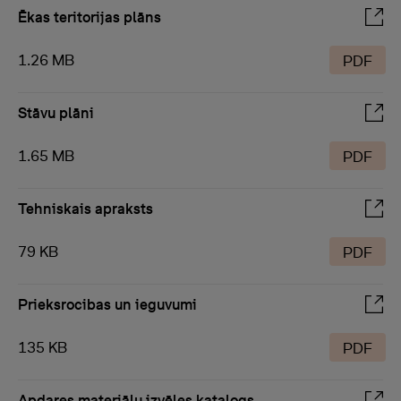
Ēkas teritorijas plāns
1.26 MB
PDF
Stāvu plāni
1.65 MB
PDF
Tehniskais apraksts
79 KB
PDF
Prieksrocibas un ieguvumi
135 KB
PDF
Apdares materiālu izvēles katalogs