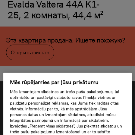
Evalda Valtera 44A K1-
25, 2 комнаты, 44,4 м²
Эта квартира продана. Ищете похожую?
Открыть фильтр
Mēs rūpējamies par jūsu privātumu
Mēs izmantojam sīkdatnes un trešo pušu pakalpojumus, lai
optimizētu un pastāvīgi uzlabotu savas tīmekļa vietnes un
palīdzētu personalizēt reklāmas, kas Jums tiek rādītas citās
vietnēs. Informāciju par to, kā mēs apstrādājam Jūsu
personas datus un izmantojam sīkdatnes, atradīsiet mūsu
Integritātes paziņojumā un Informācijā par sīkdatnēm.
Izvēloties „Pieņemt visas sīkdatnes”, Jūs piekrītat sīkdatņu un
trešo pušu pakalpojumu izmantošanai un ar to saistīto