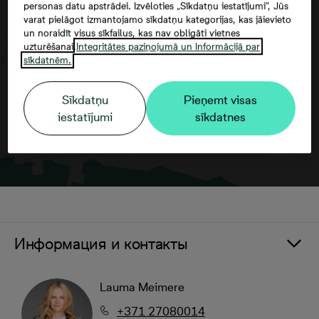
personas datu apstrādei. Izvēloties „Sīkdatņu iestatījumi”, Jūs
varat pielāgot izmantojamo sīkdatņu kategorijas, kas jāievieto
Согласие третьего лица
un noraidīt visus sīkfailus, kas nav obligāti vietnes
uzturēšanai.
Integritātes paziņojumā un Informācijā par
sīkdatnēm.
Sīkdatņu
Pieņemt visas
iestatījumi
sīkdatnes
Информация и контакты
Lauma Meimere
+371 27080014