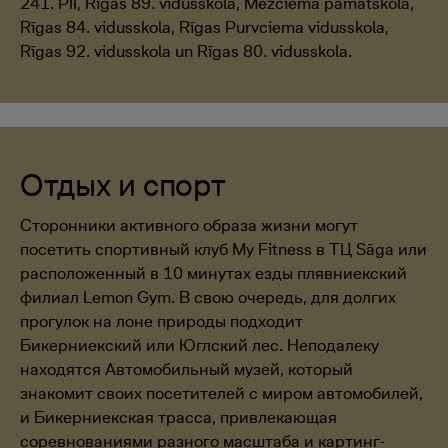
241. PII, Rīgas 89. vidusskola, Mežciema pamatskola,
Rīgas 84. vidusskola, Rīgas Purvciema vidusskola,
Rīgas 92. vidusskola un Rīgas 80. vidusskola.
Отдых и спорт
Сторонники активного образа жизни могут
посетить спортивный клуб My Fitness в ТЦ Sāga или
расположенный в 10 минутах езды плявниекский
филиал Lemon Gym. В свою очередь, для долгих
прогулок на лоне природы подходит
Бикерниекский или Юглский лес. Неподалеку
находятся Автомобильный музей, который
знакомит своих посетителей с миром автомобилей,
и Бикерниекская трасса, привлекающая
соревнованиями разного масштаба и картинг-