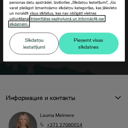
personas datu apstrādei. Izvēloties „Sīkdatņu iestatījumi”, Jūs
varat pielāgot izmantojamo sīkdatņu kategorijas, kas jāievieto
Согласие третьего лица
un noraidīt visus sīkfailus, kas nav obligāti vietnes
uzturēšanai.
Integritātes paziņojumā un Informācijā par
sīkdatnēm.
Sīkdatņu
Pieņemt visas
iestatījumi
sīkdatnes
Информация и контакты
Lauma Meimere
+371 27080014