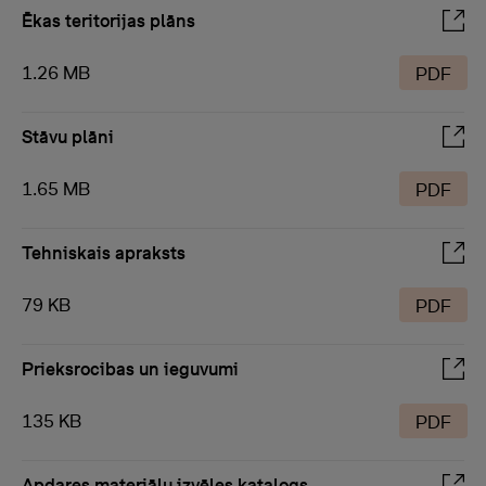
Ēkas teritorijas plāns
1.26 MB
PDF
Stāvu plāni
1.65 MB
PDF
Tehniskais apraksts
79 KB
PDF
Prieksrocibas un ieguvumi
135 KB
PDF
Apdares materiālu izvēles katalogs