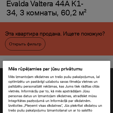
Evalda Valtera 44A K1-
34, 3 комнаты, 60,2 м²
Эта квартира продана. Ищете похожую?
Открыть фильтр
Mēs rūpējamies par jūsu privātumu
Mēs izmantojam sīkdatnes un trešo pušu pakalpojumus, lai
optimizētu un pastāvīgi uzlabotu savas tīmekļa vietnes un
palīdzētu personalizēt reklāmas, kas Jums tiek rādītas citās
vietnēs. Informāciju par to, kā mēs apstrādājam Jūsu
personas datus un izmantojam sīkdatnes, atradīsiet mūsu
Integritātes paziņojumā un Informācijā par sīkdatnēm.
Izvēloties „Pieņemt visas sīkdatnes”, Jūs piekrītat sīkdatņu un
trešo pušu pakalpojumu izmantošanai un ar to saistīto