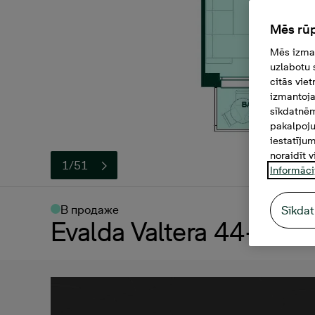
Mēs rūp
Mēs izman
uzlabotu 
citās vie
izmantoja
sīkdatnēm
pakalpoju
iestatīju
noraidīt v
1/51
Informāci
В продаже
Sīkdat
Evalda Valtera 44-41, 