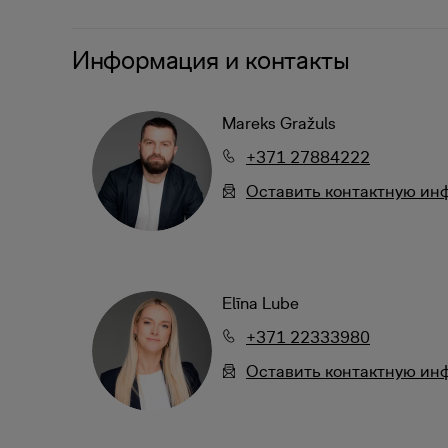
Информация и контакты
Mareks Gražuls
+371 27884222
Oставить контактную и
Elīna Lube
+371 22333980
Oставить контактную и