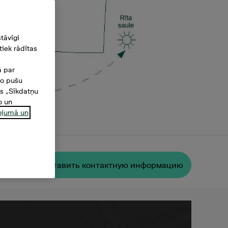
tāvīgi
iek rādītas
ā par
šo pušu
es „Sīkdatņu
o un
ņojumā un
 м²
Oставить контактную информацию