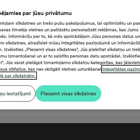
ējamies par jūsu privātumu
tojam sīkdatnes un trešo pušu pakalpojumus, lai optimizētu un pas
savas tīmekļa vietnes un palīdzētu personalizēt reklāmas, kas Jums t
tnēs. Informāciju par to, kā mēs apstrādājam Jūsu personas datus un
m sīkdatnes, atradīsiet mūsu Integritātes paziņojumā un Informācij
. Izvēloties „Pieņemt visas sīkdatnes”, Jūs piekrītat sīkdatņu un tre
mu izmantošanai un ar to saistīto personas datu apstrādei. Izvēloti
mi”, Jūs varat pielāgot izmantojamo sīkdatņu kategorijas, kas jāieviet
isus sīkfailus, kas nav obligāti vietnes uzturēšanai.
Integritātes pazi
jā par sīkdatnēm.
ņu iestatījumi
Pieņemt visas sīkdatnes
117 000 €, 2 комнаты, 45,2