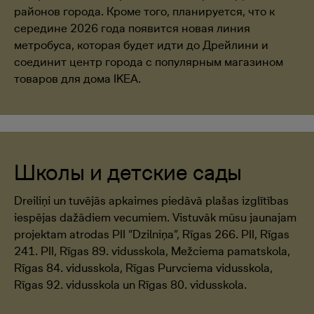
районов города. Кроме того, планируется, что к
середине 2026 года появится новая линия
метробуса, которая будет идти до Дрейлини и
соединит центр города с популярным магазином
товаров для дома IKEA.
Школы и детские сады
Dreiliņi un tuvējās apkaimes piedāvā plašas izglītības
iespējas dažādiem vecumiem. Vistuvāk mūsu jaunajam
projektam atrodas PII “Dzilniņa”, Rīgas 266. PII, Rīgas
241. PII, Rīgas 89. vidusskola, Mežciema pamatskola,
Rīgas 84. vidusskola, Rīgas Purvciema vidusskola,
Rīgas 92. vidusskola un Rīgas 80. vidusskola.