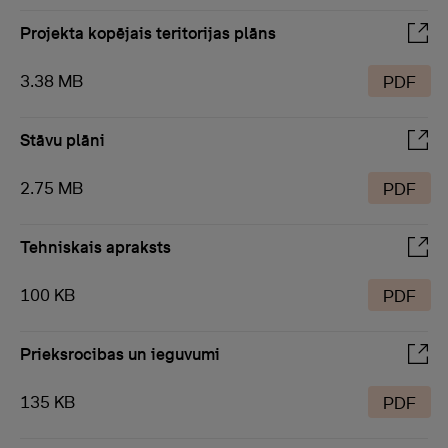
Projekta kopējais teritorijas plāns
3.38 MB
PDF
Stāvu plāni
2.75 MB
PDF
Tehniskais apraksts
100 KB
PDF
Prieksrocibas un ieguvumi
135 KB
PDF