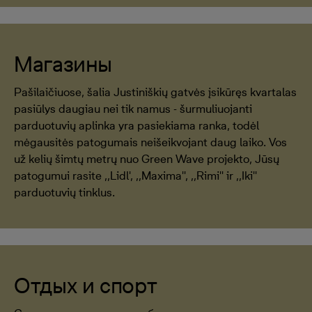
Магазины
Pašilaičiuose, šalia Justiniškių gatvės įsikūręs kvartalas
pasiūlys daugiau nei tik namus - šurmuliuojanti
parduotuvių aplinka yra pasiekiama ranka, todėl
mėgausitės patogumais neišeikvojant daug laiko. Vos
už kelių šimtų metrų nuo Green Wave projekto, Jūsų
patogumui rasite ,,Lidl', ,,Maxima'', ,,Rimi'' ir ,,Iki''
parduotuvių tinklus.
Отдых и спорт