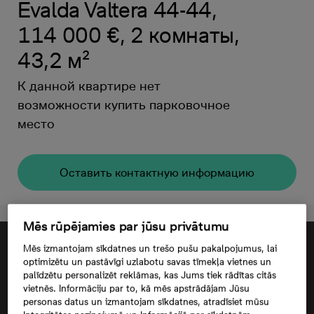
Evalda Valtera 44-44,
114 000 €, 2 комнаты,
43,2 м²
К данной квартире нет
возможности купить парковочное
место
Oставить контактную информацию
Mēs rūpējamies par jūsu privātumu
Mēs izmantojam sīkdatnes un trešo pušu pakalpojumus, lai
optimizētu un pastāvīgi uzlabotu savas tīmekļa vietnes un
palīdzētu personalizēt reklāmas, kas Jums tiek rādītas citās
vietnēs. Informāciju par to, kā mēs apstrādājam Jūsu
personas datus un izmantojam sīkdatnes, atradīsiet mūsu