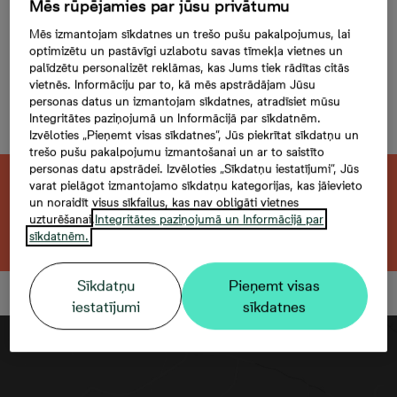
Mazā Stacijas 5-09, 9,
Mēs rūpējamies par jūsu privātumu
Mēs izmantojam sīkdatnes un trešo pušu pakalpojumus, lai
2 комнаты, 39,4 м²
optimizētu un pastāvīgi uzlabotu savas tīmekļa vietnes un
palīdzētu personalizēt reklāmas, kas Jums tiek rādītas citās
К данной квартире нет
vietnēs. Informāciju par to, kā mēs apstrādājam Jūsu
возможности купить парковочное
personas datus un izmantojam sīkdatnes, atradīsiet mūsu
Integritātes paziņojumā un Informācijā par sīkdatnēm.
место
Izvēloties „Pieņemt visas sīkdatnes”, Jūs piekrītat sīkdatņu un
trešo pušu pakalpojumu izmantošanai un ar to saistīto
personas datu apstrādei. Izvēloties „Sīkdatņu iestatījumi”, Jūs
varat pielāgot izmantojamo sīkdatņu kategorijas, kas jāievieto
Эта квартира продана. Ищете похожую?
un noraidīt visus sīkfailus, kas nav obligāti vietnes
uzturēšanai.
Integritātes paziņojumā un Informācijā par
Открыть фильтр
sīkdatnēm.
Sīkdatņu
Pieņemt visas
iestatījumi
sīkdatnes