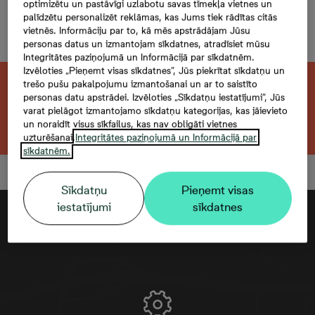
Mazā Stacijas 5-37, 37,
optimizētu un pastāvīgi uzlabotu savas tīmekļa vietnes un
palīdzētu personalizēt reklāmas, kas Jums tiek rādītas citās
3 комнаты, 61,3 м²
vietnēs. Informāciju par to, kā mēs apstrādājam Jūsu
personas datus un izmantojam sīkdatnes, atradīsiet mūsu
Integritātes paziņojumā un Informācijā par sīkdatnēm.
Izvēloties „Pieņemt visas sīkdatnes”, Jūs piekrītat sīkdatņu un
trešo pušu pakalpojumu izmantošanai un ar to saistīto
Эта квартира продана. Ищете похожую?
personas datu apstrādei. Izvēloties „Sīkdatņu iestatījumi”, Jūs
varat pielāgot izmantojamo sīkdatņu kategorijas, kas jāievieto
Открыть фильтр
un noraidīt visus sīkfailus, kas nav obligāti vietnes
uzturēšanai.
Integritātes paziņojumā un Informācijā par
sīkdatnēm.
Sīkdatņu
Pieņemt visas
iestatījumi
sīkdatnes