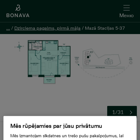
Меню
Меню
...
...
/
/
Dzirciema pagalms, pirmā māja
Dzirciema pagalms, pirmā māja
/
/
Mazā Stacijas 5-37
Mazā Stacijas 5-37
1/31
Mēs rūpējamies par jūsu privātumu
Продана
Mēs izmantojam sīkdatnes un trešo pušu pakalpojumus, lai