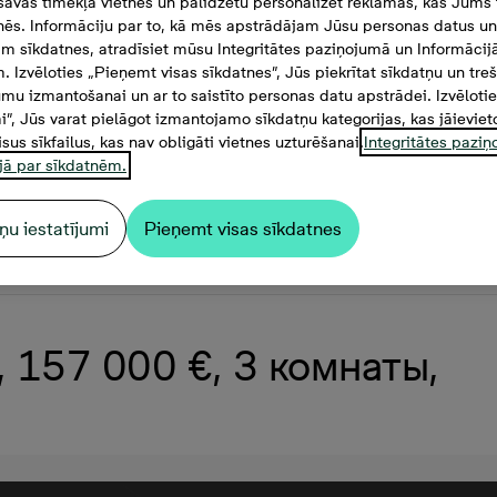
savas tīmekļa vietnes un palīdzētu personalizēt reklāmas, kas Jums t
tnēs. Informāciju par to, kā mēs apstrādājam Jūsu personas datus un
m sīkdatnes, atradīsiet mūsu Integritātes paziņojumā un Informācij
. Izvēloties „Pieņemt visas sīkdatnes”, Jūs piekrītat sīkdatņu un tre
mu izmantošanai un ar to saistīto personas datu apstrādei. Izvēloti
mi”, Jūs varat pielāgot izmantojamo sīkdatņu kategorijas, kas jāieviet
isus sīkfailus, kas nav obligāti vietnes uzturēšanai.
Integritātes pazi
jā par sīkdatnēm.
ņu iestatījumi
Pieņemt visas sīkdatnes
3, 157 000 €, 3 комнаты,