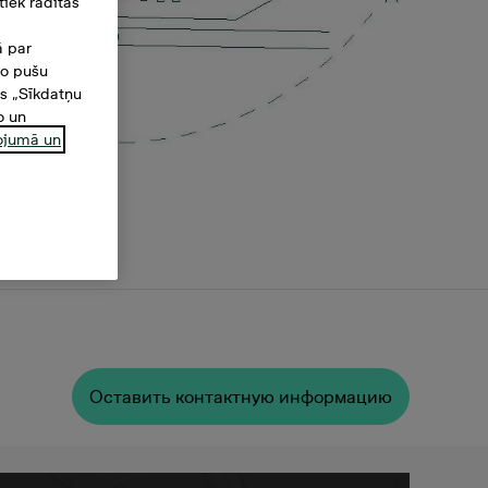
iek rādītas
ā par
šo pušu
es „Sīkdatņu
o un
ņojumā un
Oставить контактную информацию