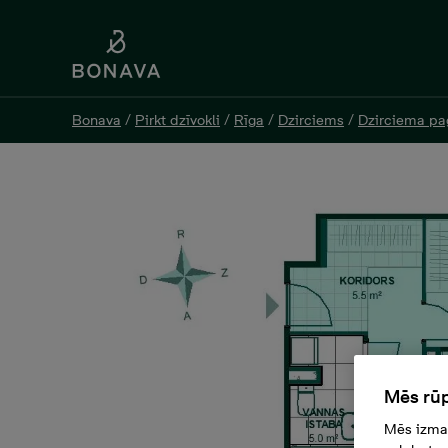
Bonava
Bonava
/
/
Pirkt dzīvokli
Pirkt dzīvokli
/
/
Rīga
Rīga
/
/
Dzirciems
Dzirciems
/
/
Dzirciema p
Dzirciema p
Mazā Stacijas 5-53, 53, 15
Mēs rūp
Mēs izman