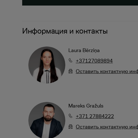
Информация и контакты
Laura Bērziņa
+37127089894
Oставить контактную и
Mareks Gražuls
+371 27884222
Oставить контактную и