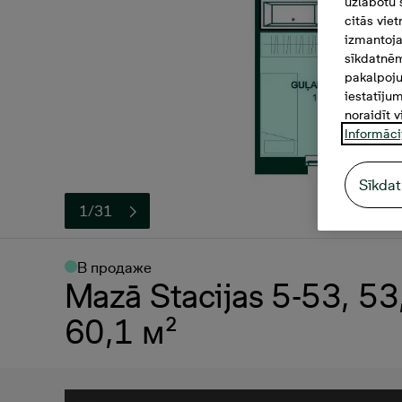
uzlabotu 
citās vie
izmantoja
sīkdatnēm
pakalpoju
iestatīju
noraidīt v
Informāci
Sīkdat
1/31
В продаже
Mazā Stacijas 5-53, 5
60,1 м²