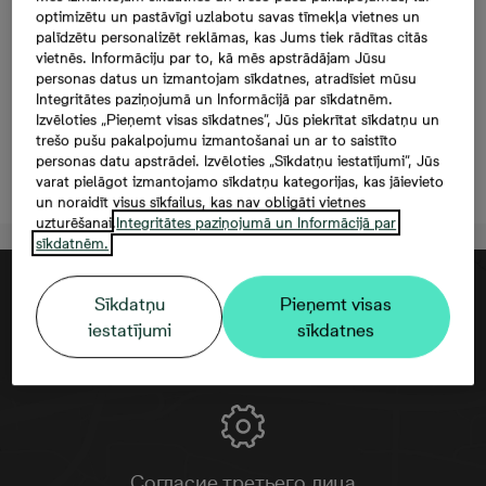
Mazā Stacijas 5-61, 61,
optimizētu un pastāvīgi uzlabotu savas tīmekļa vietnes un
palīdzētu personalizēt reklāmas, kas Jums tiek rādītas citās
178 000 €, 3 комнаты,
vietnēs. Informāciju par to, kā mēs apstrādājam Jūsu
personas datus un izmantojam sīkdatnes, atradīsiet mūsu
61,8 м²
Integritātes paziņojumā un Informācijā par sīkdatnēm.
Izvēloties „Pieņemt visas sīkdatnes”, Jūs piekrītat sīkdatņu un
trešo pušu pakalpojumu izmantošanai un ar to saistīto
personas datu apstrādei. Izvēloties „Sīkdatņu iestatījumi”, Jūs
Oставить контактную информацию
varat pielāgot izmantojamo sīkdatņu kategorijas, kas jāievieto
un noraidīt visus sīkfailus, kas nav obligāti vietnes
uzturēšanai.
Integritātes paziņojumā un Informācijā par
sīkdatnēm.
Sīkdatņu
Pieņemt visas
iestatījumi
sīkdatnes
Согласие третьего лица