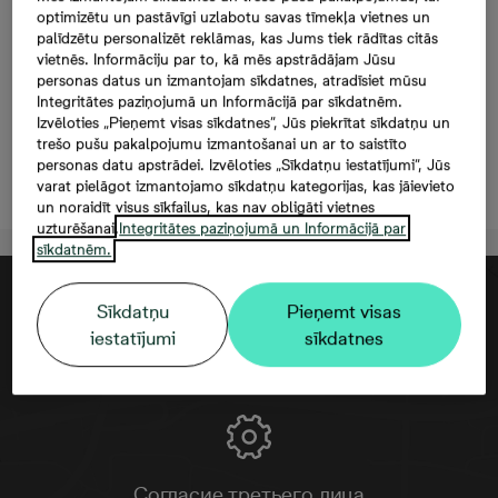
Mazā Stacijas 5-64, 64,
optimizētu un pastāvīgi uzlabotu savas tīmekļa vietnes un
palīdzētu personalizēt reklāmas, kas Jums tiek rādītas citās
173 000 €, 3 комнаты,
vietnēs. Informāciju par to, kā mēs apstrādājam Jūsu
personas datus un izmantojam sīkdatnes, atradīsiet mūsu
59,7 м²
Integritātes paziņojumā un Informācijā par sīkdatnēm.
Izvēloties „Pieņemt visas sīkdatnes”, Jūs piekrītat sīkdatņu un
trešo pušu pakalpojumu izmantošanai un ar to saistīto
personas datu apstrādei. Izvēloties „Sīkdatņu iestatījumi”, Jūs
Oставить контактную информацию
varat pielāgot izmantojamo sīkdatņu kategorijas, kas jāievieto
un noraidīt visus sīkfailus, kas nav obligāti vietnes
uzturēšanai.
Integritātes paziņojumā un Informācijā par
sīkdatnēm.
Sīkdatņu
Pieņemt visas
iestatījumi
sīkdatnes
Согласие третьего лица