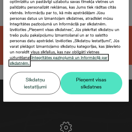
Mazā Stacijas 5-69, 69,
optimizētu un pastāvīgi uzlabotu savas tīmekļa vietnes un
palīdzētu personalizēt reklāmas, kas Jums tiek rādītas citās
2 комнаты, 43 м²
vietnēs. Informāciju par to, kā mēs apstrādājam Jūsu
personas datus un izmantojam sīkdatnes, atradīsiet mūsu
Integritātes paziņojumā un Informācijā par sīkdatnēm.
Izvēloties „Pieņemt visas sīkdatnes”, Jūs piekrītat sīkdatņu un
trešo pušu pakalpojumu izmantošanai un ar to saistīto
Эта квартира продана. Ищете похожую?
personas datu apstrādei. Izvēloties „Sīkdatņu iestatījumi”, Jūs
varat pielāgot izmantojamo sīkdatņu kategorijas, kas jāievieto
Открыть фильтр
un noraidīt visus sīkfailus, kas nav obligāti vietnes
uzturēšanai.
Integritātes paziņojumā un Informācijā par
sīkdatnēm.
Sīkdatņu
Pieņemt visas
iestatījumi
sīkdatnes