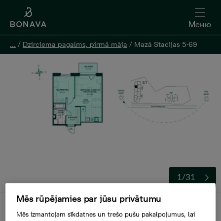
Меню
Меню
...
...
/
/
Dzirciema pagalms, pirmā māja
Dzirciema pagalms, pirmā māja
/
/
Mazā Stacijas 5-69
Mazā Stacijas 5-69
1/31
Mēs rūpējamies par jūsu privātumu
Продана
Mēs izmantojam sīkdatnes un trešo pušu pakalpojumus, lai