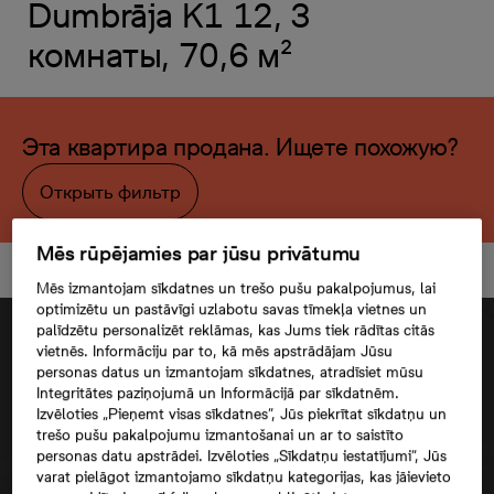
Dumbrāja K1 12, 3
комнаты, 70,6 м²
Эта квартира продана. Ищете похожую?
Открыть фильтр
Mēs rūpējamies par jūsu privātumu
Mēs izmantojam sīkdatnes un trešo pušu pakalpojumus, lai
optimizētu un pastāvīgi uzlabotu savas tīmekļa vietnes un
palīdzētu personalizēt reklāmas, kas Jums tiek rādītas citās
vietnēs. Informāciju par to, kā mēs apstrādājam Jūsu
personas datus un izmantojam sīkdatnes, atradīsiet mūsu
Integritātes paziņojumā un Informācijā par sīkdatnēm.
Izvēloties „Pieņemt visas sīkdatnes”, Jūs piekrītat sīkdatņu un
trešo pušu pakalpojumu izmantošanai un ar to saistīto
personas datu apstrādei. Izvēloties „Sīkdatņu iestatījumi”, Jūs
varat pielāgot izmantojamo sīkdatņu kategorijas, kas jāievieto