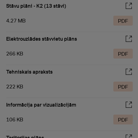
Stāvu plāni - K2 (13 stāvi)
4.27 MB
PDF
Elektrouzlādes stāvvietu plāns
266 KB
PDF
Tehniskais apraksts
222 KB
PDF
Informācija par vizualizācijām
106 KB
PDF
Teritorijas plāns