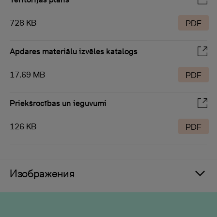
728 KB
PDF
Apdares materiālu izvēles katalogs
17.69 MB
PDF
Priekšrocības un ieguvumi
126 KB
PDF
Изображения