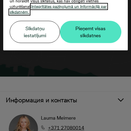
un noraidīt visus sīkfailus, kas nav obligāti vietnes
uzturēšanai.
Integritātes paziņojumā un Informācijā par
Согласие третьего лица
sīkdatnēm.
Sīkdatņu
Pieņemt visas
iestatījumi
sīkdatnes
Информация и контакты
Lauma Meimere
+371 27080014