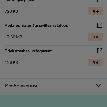
728 KB
PDF
Apdares materiālu izvēles katalogs
17.69 MB
PDF
Priekšrocības un ieguvumi
126 KB
PDF
Изображения