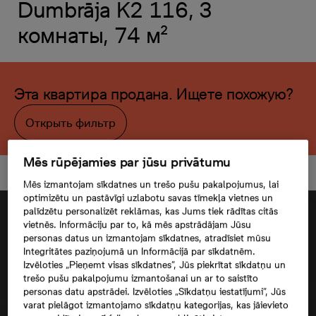
Dumbrāja K2 116, 3
комнаты, 74 м²
Эта квартира продана. Ищете похожую?
Открыть фильтр
Mēs rūpējamies par jūsu privātumu
Mēs izmantojam sīkdatnes un trešo pušu pakalpojumus, lai
optimizētu un pastāvīgi uzlabotu savas tīmekļa vietnes un
palīdzētu personalizēt reklāmas, kas Jums tiek rādītas citās
vietnēs. Informāciju par to, kā mēs apstrādājam Jūsu
personas datus un izmantojam sīkdatnes, atradīsiet mūsu
Integritātes paziņojumā un Informācijā par sīkdatnēm.
Izvēloties „Pieņemt visas sīkdatnes”, Jūs piekrītat sīkdatņu un
trešo pušu pakalpojumu izmantošanai un ar to saistīto
personas datu apstrādei. Izvēloties „Sīkdatņu iestatījumi”, Jūs
varat pielāgot izmantojamo sīkdatņu kategorijas, kas jāievieto