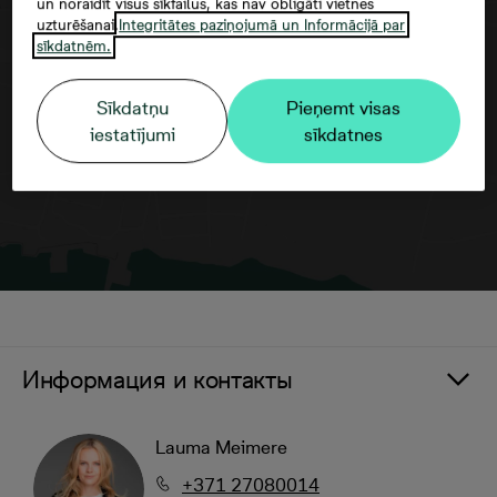
un noraidīt visus sīkfailus, kas nav obligāti vietnes
uzturēšanai.
Integritātes paziņojumā un Informācijā par
Согласие третьего лица
sīkdatnēm.
Sīkdatņu
Pieņemt visas
iestatījumi
sīkdatnes
Информация и контакты
Lauma Meimere
+371 27080014