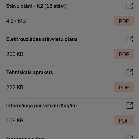
Stāvu plāni - K2 (13 stāvi)
4.27 MB
PDF
Elektrouzlādes stāvvietu plāns
266 KB
PDF
Tehniskais apraksts
222 KB
PDF
Informācija par vizualizācijām
106 KB
PDF
Teritorijas plāns