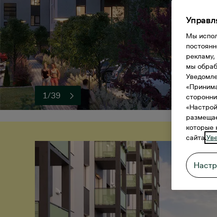
Управл
Мы испол
постоянн
рекламу,
мы обраб
Уведомле
«Принима
1/39
сторонни
«Настрой
размещае
которые 
сайта.
Ув
Настр