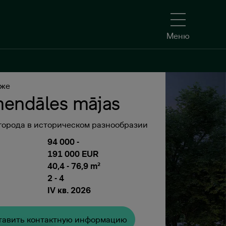
Меню
Меню
аже
Oставить контактную информацию
endāles mājas
города в историческом разнообразии
94 000
-
191 000 EUR
40,4 - 76,9 m²
2 - 4
IV кв. 2026
тавить контактную информацию