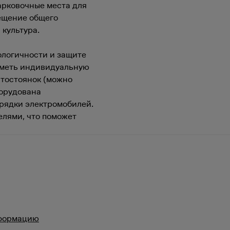
арковочные места для
ещение общего
 культура.
ологичности и защите
иметь индивидуальную
втостоянок (можно
борудована
рядки электромобилей.
елями, что поможет
нформацию