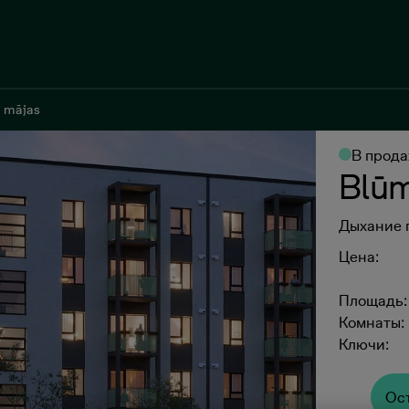
 mājas
 mājas
В прод
Blūm
Дыхание 
Цена:
Площадь:
Комнаты:
Ключи:
Oс