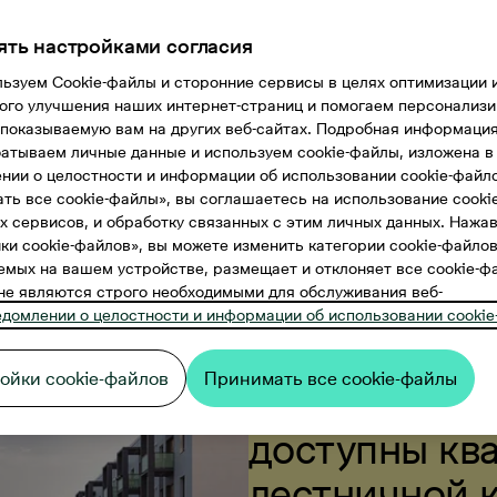
ять настройками согласия
ьзуем Cookie-файлы и сторонние сервисы в целях оптимизации 
ого улучшения наших интернет-страниц и помогаем персонализ
 показываемую вам на других веб-сайтах. Подробная информация 
атываем личные данные и используем cookie-файлы, изложена в
нии о целостности и информации об использовании cookie-файл
ть все cookie-файлы», вы соглашаетесь на использование cooki
х сервисов, и обработку связанных с этим личных данных. Нажа
ки cookie-файлов», вы можете изменить категории cookie-файлов
мых на вашем устройстве, размещает и отклоняет все cookie-ф
не являются строго необходимыми для обслуживания веб-
едомлении о целостности и информации об использовании cookie
Новости
ойки cookie-файлов
Принимать все cookie-файлы
Теперь для 
доступны кв
лестничной к