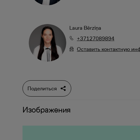
Laura Bērziņa
+37127089894
Oставить контактную и
Поделиться
Изображения