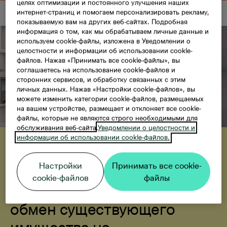
целях оптимизации и постоянного улучшения наших
интернет-страниц и помогаем персонализировать рекламу,
показываемую вам на других веб-сайтах. Подробная
информация о том, как мы обрабатываем личные данные и
используем cookie-файлы, изложена в Уведомлении о
целостности и информации об использовании cookie-
файлов. Нажав «Принимать все cookie-файлы», вы
соглашаетесь на использование cookie-файлов и
сторонних сервисов, и обработку связанных с этим
личных данных. Нажав «Настройки cookie-файлов», вы
можете изменить категории cookie-файлов, размещаемых
на вашем устройстве, размещает и отклоняет все cookie-
файлы, которые не являются строго необходимыми для
обслуживания веб-сайта.
Уведомлении о целостности и
Ознакомьтесь с совместно
информации об использовании cookie-файлов.
разработанным «Bonava» и
Настройки
Принимать все cookie-
«Swedbank» предложением
cookie-файлов
файлы
«Меняй старое на новое» -
обмен существующего