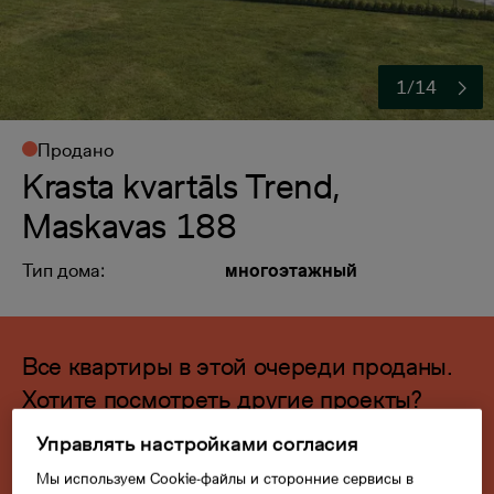
1/14
Продано
Krasta kvartāls Trend,
Maskavas 188
Тип дома:
многоэтажный
Все квартиры в этой очереди проданы.
Хотите посмотреть другие проекты?
Управлять настройками согласия
Посмотреть
Мы используем Cookie-файлы и сторонние сервисы в