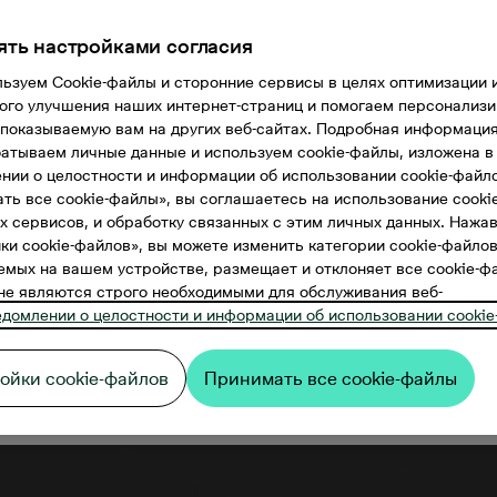
ять настройками согласия
ьзуем Cookie-файлы и сторонние сервисы в целях оптимизации 
ого улучшения наших интернет-страниц и помогаем персонализ
 показываемую вам на других веб-сайтах. Подробная информация 
атываем личные данные и используем cookie-файлы, изложена в
нии о целостности и информации об использовании cookie-файл
ть все cookie-файлы», вы соглашаетесь на использование cooki
х сервисов, и обработку связанных с этим личных данных. Нажа
ки cookie-файлов», вы можете изменить категории cookie-файлов
мых на вашем устройстве, размещает и отклоняет все cookie-ф
не являются строго необходимыми для обслуживания веб-
проданы. Хотите посмотреть другие пр
едомлении о целостности и информации об использовании cookie
ойки cookie-файлов
Принимать все cookie-файлы