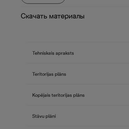
Скачать материалы
Tehniskais apraksts
Teritorijas plāns
Kopējais teritorijas plāns
Stāvu plāni