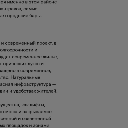
зря именно в этом районе
завтраков, самые
е городские бары.
и современный проект, в
олгосрочности и
будет современное жилье,
торических лугов и
ращено в современное,
ство. Натуральные
расная инфраструктура —
вии и удобствах жителей.
ущества, как лифты,
остоянка и закрываемое
роенной и озелененной
ых площадок и зонами