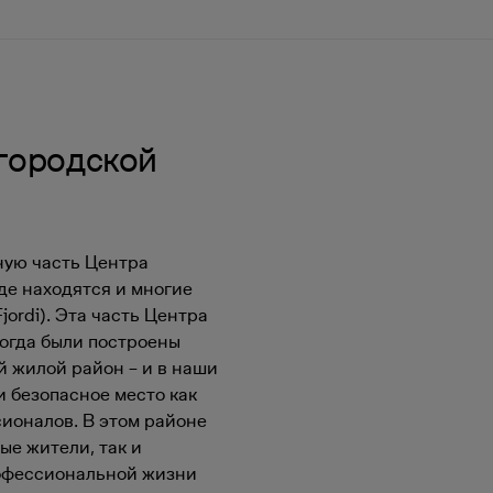
 городской
ную часть Центра
де находятся и многие
jordi). Эта часть Центра
когда были построены
й жилой район – и в наши
и безопасное место как
сионалов. В этом районе
ые жители, так и
офессиональной жизни