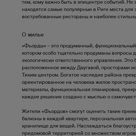
тем, кому важно быть в эпицентре событий. Не 
находятся самые популярные в Риге места для 
востребованные рестораны и наиболее стильны
О жилье
«Фьорды» – это продуманный, функциональный 
котором особо тщательно продуманы вопросы д
экологически ответственного управления. Это 
расположенное между Даугавой, просторами ис
Тихим центром. Богатое наследие района прев
ориентированное на человека жилое простран
материалы, функциональная планировка, прек
каждое решение создано с мыслью о самочувст
Жители «Фьордов» смогут оценить такие преим
балконы в каждой квартире, персональная авт
хранилище для вещей. Наслаждаться благоуст
придомовой территорией со множеством игров