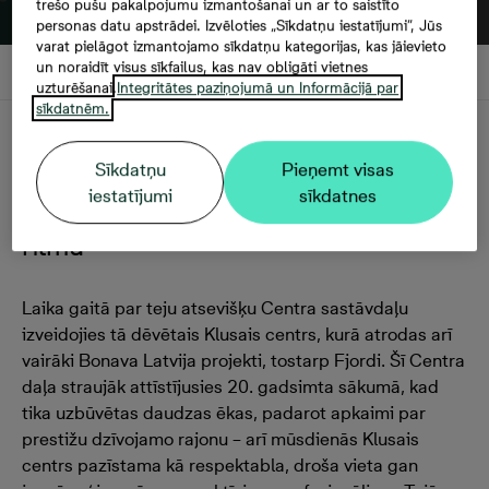
trešo pušu pakalpojumu izmantošanai un ar to saistīto
personas datu apstrādei. Izvēloties „Sīkdatņu iestatījumi”, Jūs
varat pielāgot izmantojamo sīkdatņu kategorijas, kas jāievieto
un noraidīt visus sīkfailus, kas nav obligāti vietnes
uzturēšanai.
Integritātes paziņojumā un Informācijā par
sīkdatnēm.
Apraksts
Sīkdatņu
Pieņemt visas
iestatījumi
sīkdatnes
Klusā centra komforts ar pilsētas
ritmu
Laika gaitā par teju atsevišķu Centra sastāvdaļu
izveidojies tā dēvētais Klusais centrs, kurā atrodas arī
vairāki Bonava Latvija projekti, tostarp Fjordi. Šī Centra
daļa straujāk attīstījusies 20. gadsimta sākumā, kad
tika uzbūvētas daudzas ēkas, padarot apkaimi par
prestižu dzīvojamo rajonu – arī mūsdienās Klusais
centrs pazīstama kā respektabla, droša vieta gan