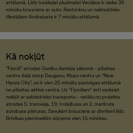
attālumā. Līdz tuvākajai pludmalei Vecāķos ir nieka 30
minūšu brauciens ar auto. Restorānu un naktsdzīvēs
tīkotājiem Andrejosta ir 7 minūšu attālumā.
Kā nokļūt
“Fjordi” atrodas Ganību dambja sākumā – pilsētas
centra daļā starp Daugavu, Kluso centru un “New
Hanza City”, un ir vien 25 minūšu pastaigas attālumā
no pilsētas aktīvā centra. Uz “Fjordiem” ērti varēsiet
nokļūt ar sabiedrisko transportu – netālu no projekta
atrodas 5. tramvaja, 19. trolejbusa un 2. maršruta
autobusa pieturas. Savukārt brauciens ar divriteni līdz
Brīvības piemineklim aizņems vien 15 minūtes.