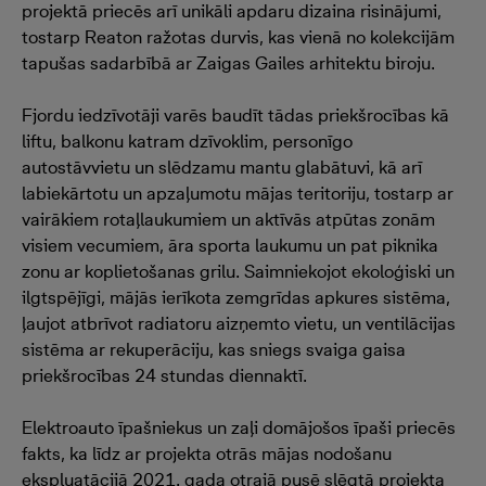
projektā priecēs arī unikāli apdaru dizaina risinājumi,
tostarp Reaton ražotas durvis, kas vienā no kolekcijām
tapušas sadarbībā ar Zaigas Gailes arhitektu biroju.
Fjordu iedzīvotāji varēs baudīt tādas priekšrocības kā
liftu, balkonu katram dzīvoklim, personīgo
autostāvvietu un slēdzamu mantu glabātuvi, kā arī
labiekārtotu un apzaļumotu mājas teritoriju, tostarp ar
vairākiem rotaļlaukumiem un aktīvās atpūtas zonām
visiem vecumiem, āra sporta laukumu un pat piknika
zonu ar koplietošanas grilu. Saimniekojot ekoloģiski un
ilgtspējīgi, mājās ierīkota zemgrīdas apkures sistēma,
ļaujot atbrīvot radiatoru aizņemto vietu, un ventilācijas
sistēma ar rekuperāciju, kas sniegs svaiga gaisa
priekšrocības 24 stundas diennaktī.
Elektroauto īpašniekus un zaļi domājošos īpaši priecēs
fakts, ka līdz ar projekta otrās mājas nodošanu
ekspluatācijā 2021. gada otrajā pusē slēgtā projekta