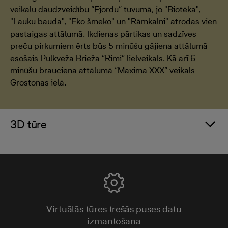
veikalu daudzveidību “Fjordu” tuvumā, jo "Biotēka",
"Lauku bauda", "Eko šmeko" un "Rāmkalni" atrodas vien
pastaigas attālumā. Ikdienas pārtikas un sadzīves
preču pirkumiem ērts būs 5 minūšu gājiena attālumā
esošais Pulkveža Brieža “Rimi” lielveikals. Kā arī 6
minūšu brauciena attālumā “Maxima XXX” veikals
Grostonas ielā.
3D tūre
Virtuālās tūres trešās puses datu
izmantošana