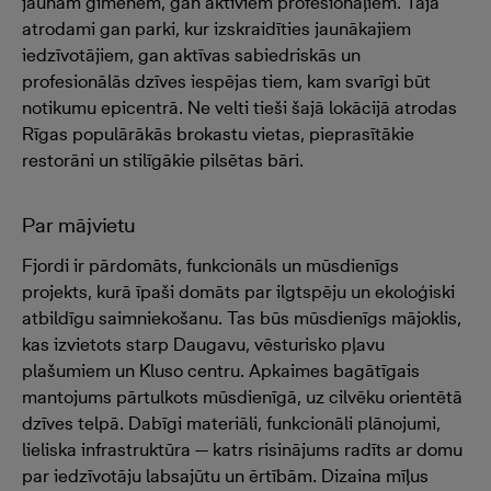
jaunām ģimenēm, gan aktīviem profesionāļiem. Tajā
atrodami gan parki, kur izskraidīties jaunākajiem
iedzīvotājiem, gan aktīvas sabiedriskās un
profesionālās dzīves iespējas tiem, kam svarīgi būt
notikumu epicentrā. Ne velti tieši šajā lokācijā atrodas
Rīgas populārākās brokastu vietas, pieprasītākie
restorāni un stilīgākie pilsētas bāri.
Par mājvietu
Fjordi ir pārdomāts, funkcionāls un mūsdienīgs
projekts, kurā īpaši domāts par ilgtspēju un ekoloģiski
atbildīgu saimniekošanu. Tas būs mūsdienīgs mājoklis,
kas izvietots starp Daugavu, vēsturisko pļavu
plašumiem un Kluso centru. Apkaimes bagātīgais
mantojums pārtulkots mūsdienīgā, uz cilvēku orientētā
dzīves telpā. Dabīgi materiāli, funkcionāli plānojumi,
lieliska infrastruktūra — katrs risinājums radīts ar domu
par iedzīvotāju labsajūtu un ērtībām. Dizaina mīļus