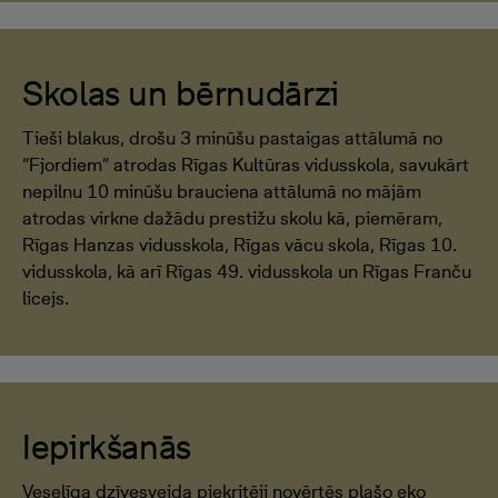
Skolas un bērnudārzi
Tieši blakus, drošu 3 minūšu pastaigas attālumā no
“Fjordiem” atrodas Rīgas Kultūras vidusskola, savukārt
nepilnu 10 minūšu brauciena attālumā no mājām
atrodas virkne dažādu prestižu skolu kā, piemēram,
Rīgas Hanzas vidusskola, Rīgas vācu skola, Rīgas 10.
vidusskola, kā arī Rīgas 49. vidusskola un Rīgas Franču
licejs.
Iepirkšanās
Veselīga dzīvesveida piekritēji novērtēs plašo eko