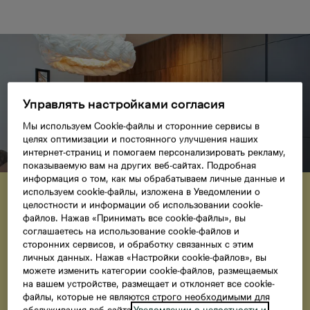
Управлять настройками согласия
Мы используем Cookie-файлы и сторонние сервисы в
целях оптимизации и постоянного улучшения наших
интернет-страниц и помогаем персонализировать рекламу,
показываемую вам на других веб-сайтах. Подробная
информация о том, как мы обрабатываем личные данные и
Специальное предложение
используем cookie-файлы, изложена в Уведомлении о
При покупке квартиры в
целостности и информации об использовании cookie-
файлов. Нажав «Принимать все cookie-файлы», вы
проекте "Fjordi" вы
соглашаетесь на использование cookie-файлов и
получаете встроенную
сторонних сервисов, и обработку связанных с этим
личных данных. Нажав «Настройки cookie-файлов», вы
кухню и парковочное место
можете изменить категории cookie-файлов, размещаемых
на вашем устройстве, размещает и отклоняет все cookie-
общей стоимостью 17 000
файлы, которые не являются строго необходимыми для
обслуживания веб-сайта.
Уведомлении о целостности и