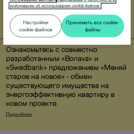
евро.
информации об использовании cookie-файлов.
Стоимость встроенной кухни - до 10 000 евро и
Настройки
Принимать все cookie-
стоимость парковочного места - 7 000 евро.
cookie-файлов
файлы
Ознакомьтесь с совместно
разработанным «Bonava» и
«Swedbank» предложением «Меняй
старое на новое» - обмен
существующего имущества на
энергоэффективную квартиру в
новом проекте
Подробнее