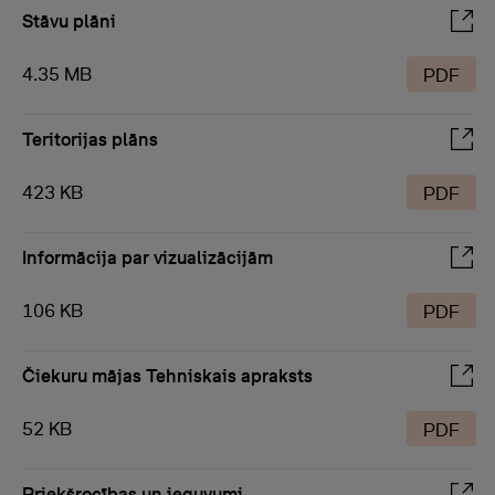
Stāvu plāni
4.35 MB
PDF
Teritorijas plāns
423 KB
PDF
Informācija par vizualizācijām
106 KB
PDF
Čiekuru mājas Tehniskais apraksts
52 KB
PDF
Priekšrocības un ieguvumi