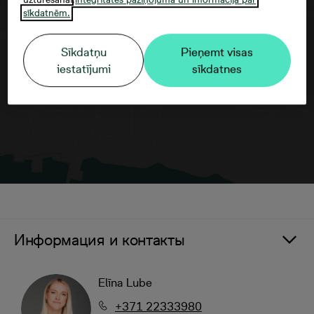
sīkdatnēm.
Согласие третьего лица
Sīkdatņu
Pieņemt visas
iestatījumi
sīkdatnes
Информация и контакты
Elīna Lube
+371 22333980