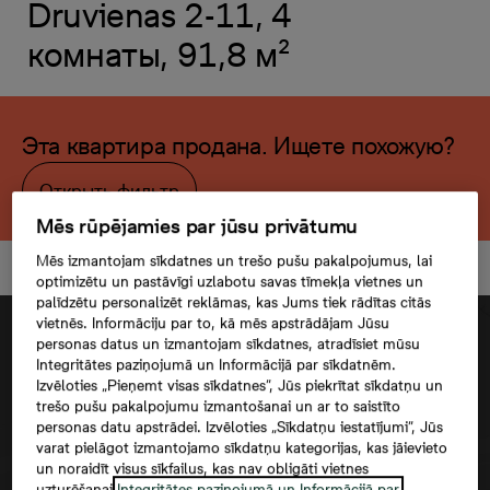
Druvienas 2-11, 4
комнаты, 91,8 м²
Эта квартира продана. Ищете похожую?
Открыть фильтр
Mēs rūpējamies par jūsu privātumu
Mēs izmantojam sīkdatnes un trešo pušu pakalpojumus, lai
optimizētu un pastāvīgi uzlabotu savas tīmekļa vietnes un
palīdzētu personalizēt reklāmas, kas Jums tiek rādītas citās
vietnēs. Informāciju par to, kā mēs apstrādājam Jūsu
personas datus un izmantojam sīkdatnes, atradīsiet mūsu
Integritātes paziņojumā un Informācijā par sīkdatnēm.
Izvēloties „Pieņemt visas sīkdatnes”, Jūs piekrītat sīkdatņu un
trešo pušu pakalpojumu izmantošanai un ar to saistīto
personas datu apstrādei. Izvēloties „Sīkdatņu iestatījumi”, Jūs
varat pielāgot izmantojamo sīkdatņu kategorijas, kas jāievieto
un noraidīt visus sīkfailus, kas nav obligāti vietnes
uzturēšanai.
Integritātes paziņojumā un Informācijā par