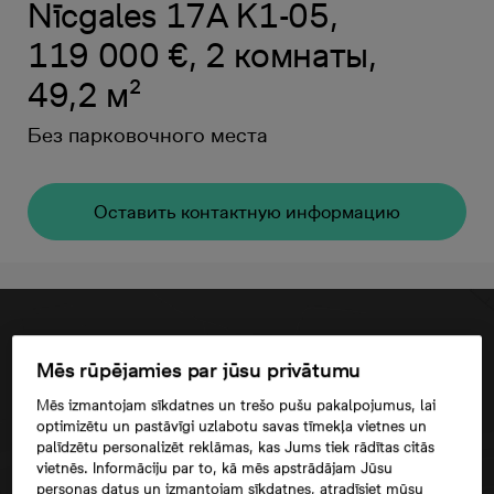
Nīcgales 17A K1-05,
119 000 €, 2 комнаты,
49,2 м²
Без парковочного места
Oставить контактную информацию
Mēs rūpējamies par jūsu privātumu
Mēs izmantojam sīkdatnes un trešo pušu pakalpojumus, lai
optimizētu un pastāvīgi uzlabotu savas tīmekļa vietnes un
palīdzētu personalizēt reklāmas, kas Jums tiek rādītas citās
vietnēs. Informāciju par to, kā mēs apstrādājam Jūsu
personas datus un izmantojam sīkdatnes, atradīsiet mūsu