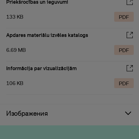
Priekšrocības un ieguvumi
133 KB
PDF
Apdares materiālu izvēles katalogs
6.69 MB
PDF
Informācija par vizualizācijām
106 KB
PDF
Изображения