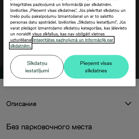
Integritātes paziņojumā un Informācijā par sīkdatnēm.
Согласие третьего лица
Izvēloties „Pieņemt visas sīkdatnes”, Jūs piekrītat sīkdatņu un
trešo pušu pakalpojumu izmantošanai un ar to saistīto
personas datu apstrādei. Izvēloties „Sīkdatņu iestatījumi”, Jūs
varat pielāgot izmantojamo sīkdatņu kategorijas, kas jāievieto
un noraidīt visus sīkfailus, kas nav obligāti vietnes
uzturēšanai.
Integritātes paziņojumā un Informācijā par
sīkdatnēm.
Sīkdatņu
Pieņemt visas
iestatījumi
sīkdatnes
Описание
Без парковочного места