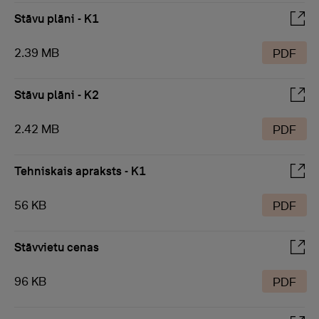
Stāvu plāni - K1
2.39 MB
PDF
Stāvu plāni - K2
2.42 MB
PDF
Tehniskais apraksts - K1
56 KB
PDF
Stāvvietu cenas
96 KB
PDF