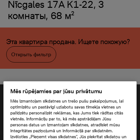
Nīcgales 17A K1-22, 3
комнаты, 68 м²
Эта квартира продана. Ищете похожую?
Открыть фильтр
Mēs rūpējamies par jūsu privātumu
Mēs izmantojam sīkdatnes un trešo pušu pakalpojumus, lai
optimizētu un pastāvīgi uzlabotu savas tīmekļa vietnes un
palīdzētu personalizēt reklāmas, kas Jums tiek rādītas citās
vietnēs. Informāciju par to, kā mēs apstrādājam Jūsu
personas datus un izmantojam sīkdatnes, atradīsiet mūsu
Integritātes paziņojumā un Informācijā par sīkdatnēm.
Izvēloties „Pieņemt visas sīkdatnes”, Jūs piekrītat sīkdatņu un