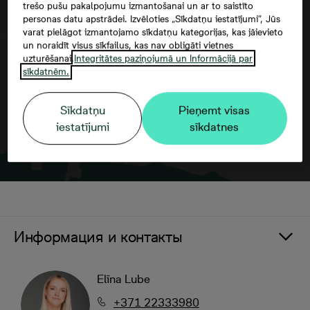
trešo pušu pakalpojumu izmantošanai un ar to saistīto
personas datu apstrādei. Izvēloties „Sīkdatņu iestatījumi”, Jūs
Согласие третьего лица
varat pielāgot izmantojamo sīkdatņu kategorijas, kas jāievieto
un noraidīt visus sīkfailus, kas nav obligāti vietnes
uzturēšanai.
Integritātes paziņojumā un Informācijā par
sīkdatnēm.
Sīkdatņu
Pieņemt visas
iestatījumi
sīkdatnes
Информация и контакты
Elīna Lube
+371 22333980