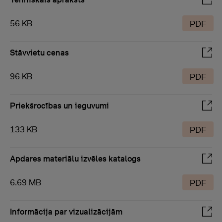
56 KB
PDF
Stāvvietu cenas
96 KB
PDF
Priekšrocības un ieguvumi
133 KB
PDF
Apdares materiālu izvēles katalogs
6.69 MB
PDF
Informācija par vizualizācijām