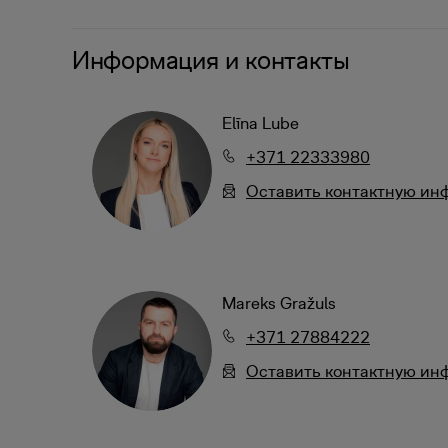
Информация и контакты
Elīna Lube
+371 22333980
Oставить контактную и
Mareks Gražuls
+371 27884222
Oставить контактную и