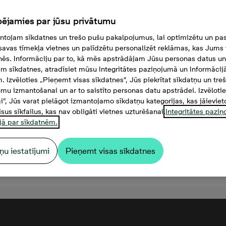
ējamies par jūsu privātumu
tojam sīkdatnes un trešo pušu pakalpojumus, lai optimizētu un pas
savas tīmekļa vietnes un palīdzētu personalizēt reklāmas, kas Jums t
tnēs. Informāciju par to, kā mēs apstrādājam Jūsu personas datus un
m sīkdatnes, atradīsiet mūsu Integritātes paziņojumā un Informācij
. Izvēloties „Pieņemt visas sīkdatnes”, Jūs piekrītat sīkdatņu un tre
mu izmantošanai un ar to saistīto personas datu apstrādei. Izvēloti
mi”, Jūs varat pielāgot izmantojamo sīkdatņu kategorijas, kas jāieviet
isus sīkfailus, kas nav obligāti vietnes uzturēšanai.
Integritātes pazi
jā par sīkdatnēm.
ņu iestatījumi
Pieņemt visas sīkdatnes
42 000 €, 2 комнаты, 49,5