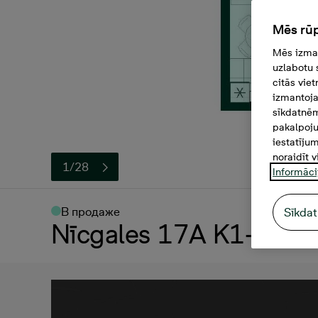
Mēs rūp
Mēs izman
uzlabotu 
citās vie
izmantoja
sīkdatnēm
pakalpoju
iestatīju
noraidīt v
1/28
Informāci
В продаже
Sīkdat
Nīcgales 17A K1-33, 1