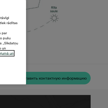
tāvīgi
iek rādītas
ā par
šo pušu
es „Sīkdatņu
o un
ņojumā un
 м²
Oставить контактную информацию