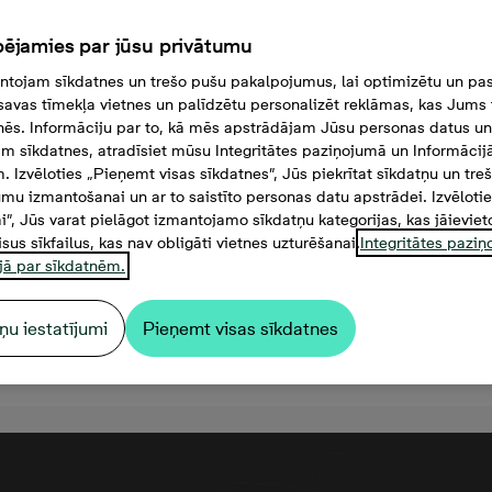
ējamies par jūsu privātumu
tojam sīkdatnes un trešo pušu pakalpojumus, lai optimizētu un pas
savas tīmekļa vietnes un palīdzētu personalizēt reklāmas, kas Jums t
tnēs. Informāciju par to, kā mēs apstrādājam Jūsu personas datus un
m sīkdatnes, atradīsiet mūsu Integritātes paziņojumā un Informācij
. Izvēloties „Pieņemt visas sīkdatnes”, Jūs piekrītat sīkdatņu un tre
mu izmantošanai un ar to saistīto personas datu apstrādei. Izvēloti
mi”, Jūs varat pielāgot izmantojamo sīkdatņu kategorijas, kas jāieviet
isus sīkfailus, kas nav obligāti vietnes uzturēšanai.
Integritātes pazi
jā par sīkdatnēm.
ņu iestatījumi
Pieņemt visas sīkdatnes
00 000 €, 3 комнаты, 71 м