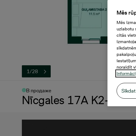
Mēs rūp
Mēs izman
uzlabotu 
citās vie
izmantoja
sīkdatnēm
pakalpoju
iestatīju
noraidīt v
1/28
Informāci
В продаже
Sīkdat
Nīcgales 17A K2-10, 2