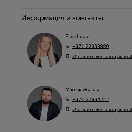
Информация и контакты
Elīna Lube
+371 22333980
Oставить контактную и
Mareks Gražuls
+371 27884222
Oставить контактную и