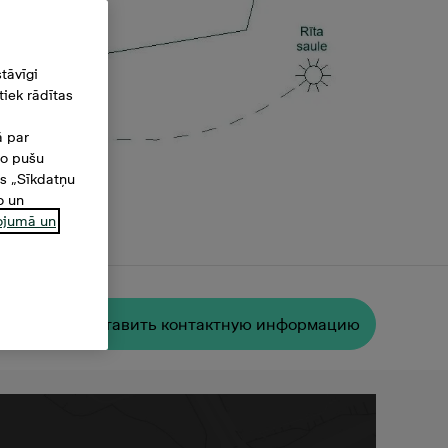
tāvīgi
iek rādītas
ā par
šo pušu
es „Sīkdatņu
o un
ņojumā un
²
Oставить контактную информацию