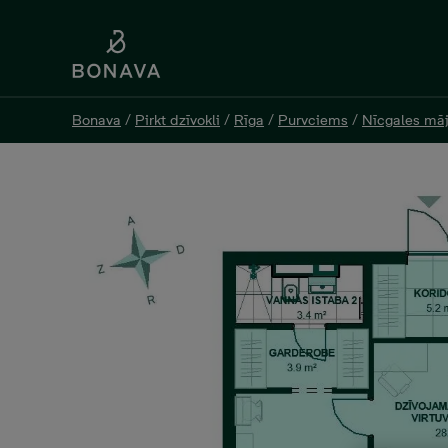
Bonava
Bonava
/
/
Pirkt dzīvokli
Pirkt dzīvokli
/
/
Rīga
Rīga
/
/
Purvciems
Purvciems
/
/
Nīcgales mā
Nīcgales mā
Nīcgales 17A K2-10, 200 0