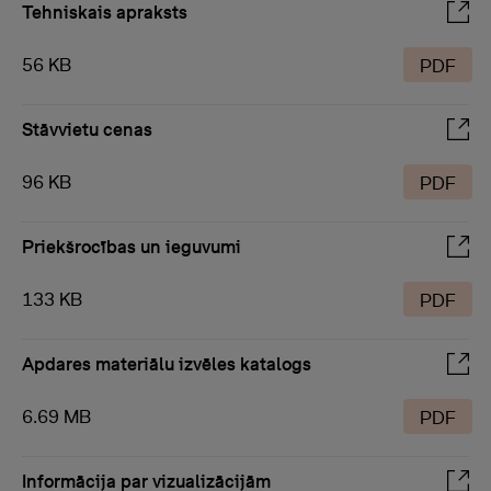
Tehniskais apraksts
56 KB
PDF
Stāvvietu cenas
96 KB
PDF
Priekšrocības un ieguvumi
133 KB
PDF
Apdares materiālu izvēles katalogs
6.69 MB
PDF
Informācija par vizualizācijām