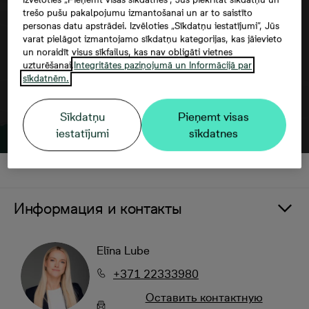
trešo pušu pakalpojumu izmantošanai un ar to saistīto
personas datu apstrādei. Izvēloties „Sīkdatņu iestatījumi”, Jūs
varat pielāgot izmantojamo sīkdatņu kategorijas, kas jāievieto
un noraidīt visus sīkfailus, kas nav obligāti vietnes
uzturēšanai.
Integritātes paziņojumā un Informācijā par
sīkdatnēm.
Sīkdatņu
Pieņemt visas
iestatījumi
sīkdatnes
Информация и контакты
Elīna Lube
+371 22333980
Oставить контактную