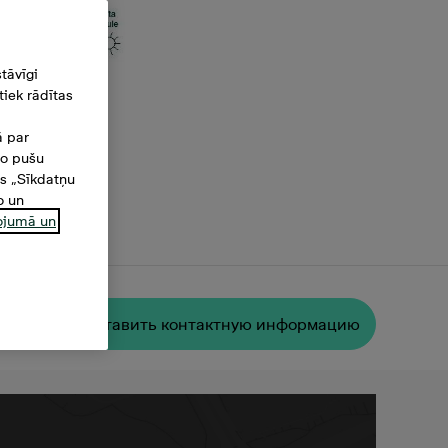
tāvīgi
iek rādītas
ā par
šo pušu
es „Sīkdatņu
o un
ņojumā un
 м²
Oставить контактную информацию