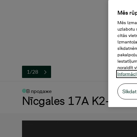
Mēs rūp
Mēs izman
uzlabotu 
citās vie
izmantoja
sīkdatnēm
pakalpoju
iestatīju
noraidīt v
1/28
Informāci
В продаже
Sīkdat
Nīcgales 17A K2-32, 2