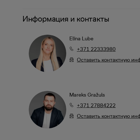
Информация и контакты
Elīna Lube
+371 22333980
Oставить контактную и
Mareks Gražuls
+371 27884222
Oставить контактную и