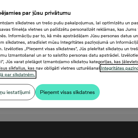
ējamies par jūsu privātumu
tojam sīkdatnes un trešo pušu pakalpojumus, lai optimizētu un pas
savas tīmekļa vietnes un palīdzētu personalizēt reklāmas, kas Jums t
tnēs. Informāciju par to, kā mēs apstrādājam Jūsu personas datus un
m sīkdatnes, atradīsiet mūsu Integritātes paziņojumā un Informācij
. Izvēloties „Pieņemt visas sīkdatnes”, Jūs piekrītat sīkdatņu un tre
mu izmantošanai un ar to saistīto personas datu apstrādei. Izvēloti
mi”, Jūs varat pielāgot izmantojamo sīkdatņu kategorijas, kas jāieviet
isus sīkfailus, kas nav obligāti vietnes uzturēšanai.
Integritātes pazi
jā par sīkdatnēm.
ņu iestatījumi
Pieņemt visas sīkdatnes
32 000 €, 3 комнаты, 80,7