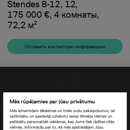
Stendes 8-12, 12,
175 000 €, 4 комнаты,
72,2 м²
Oставить контактную информацию
Mēs rūpējamies par jūsu privātumu
Mēs izmantojam sīkdatnes un trešo pušu pakalpojumus, lai
optimizētu un pastāvīgi uzlabotu savas tīmekļa vietnes un
palīdzētu personalizēt reklāmas, kas Jums tiek rādītas citās
vietnēs. Informāciju par to, kā mēs apstrādājam Jūsu
Согласие третьего лица