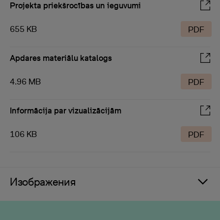
Projekta priekšrocības un ieguvumi
655 KB
PDF
Apdares materiālu katalogs
4.96 MB
PDF
Informācija par vizualizācijām
106 KB
PDF
Изображения