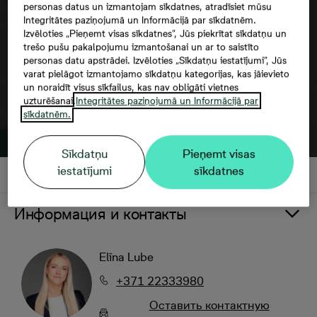
personas datus un izmantojam sīkdatnes, atradīsiet mūsu
Integritātes paziņojumā un Informācijā par sīkdatnēm.
Izvēloties „Pieņemt visas sīkdatnes”, Jūs piekrītat sīkdatņu un
trešo pušu pakalpojumu izmantošanai un ar to saistīto
personas datu apstrādei. Izvēloties „Sīkdatņu iestatījumi”, Jūs
varat pielāgot izmantojamo sīkdatņu kategorijas, kas jāievieto
un noraidīt visus sīkfailus, kas nav obligāti vietnes
uzturēšanai.
Integritātes paziņojumā un Informācijā par
sīkdatnēm.
Sīkdatņu
Pieņemt visas
iestatījumi
sīkdatnes
Информация и контакты
Elīna Lube
+371 22333980
Oставить контактную