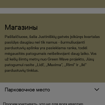
Магазины
Pašilaičiuose, šalia Justiniškių gatvės įsikūręs kvartalas
pasiūlys daugiau nei tik namus - šurmuliuojanti
parduotuvių aplinka yra pasiekiama ranka, todėl
mėgausitės patogumais neišeikvojant daug laiko. Vos
už kelių šimtų metrų nuo Green Wave projekto, Jūsų
patogumui rasite ,,Lidl', ,,Maxima'', ,,Rimi'' ir ,,Iki''
parduotuvių tinklus.
Парковочное место
Просим учитывать, что не для всех квартир