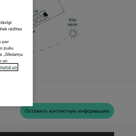
tāvīgi
iek rādītas
ā par
šo pušu
es „Sīkdatņu
o un
ņojumā un
Oставить контактную информацию