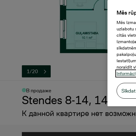
Mēs rūp
Mēs izman
uzlabotu 
citās vie
izmantoja
sīkdatnēm
pakalpoju
iestatīju
noraidīt v
1/20
Informāci
В продаже
Sīkdat
Stendes 8-14, 14, 108
К данной квартире нет возможн