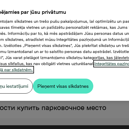
ējamies par jūsu privātumu
tojam sīkdatnes un trešo pušu pakalpojumus, lai optimizētu un pas
savas tīmekļa vietnes un palīdzētu personalizēt reklāmas, kas Jums t
tnēs. Informāciju par to, kā mēs apstrādājam Jūsu personas datus un
m sīkdatnes, atradīsiet mūsu Integritātes paziņojumā un Informācij
. Izvēloties „Pieņemt visas sīkdatnes”, Jūs piekrītat sīkdatņu un tre
mu izmantošanai un ar to saistīto personas datu apstrādei. Izvēloti
mi”, Jūs varat pielāgot izmantojamo sīkdatņu kategorijas, kas jāieviet
isus sīkfailus, kas nav obligāti vietnes uzturēšanai.
Integritātes pazi
jā par sīkdatnēm.
ņu iestatījumi
Pieņemt visas sīkdatnes
 000 €, 2 комнаты, 43,9 м²
ости купить парковочное место