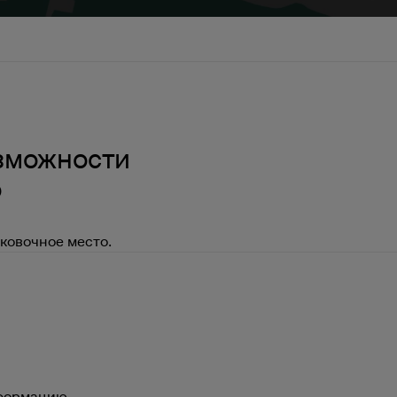
озможности
о
ковочное место.
нформацию