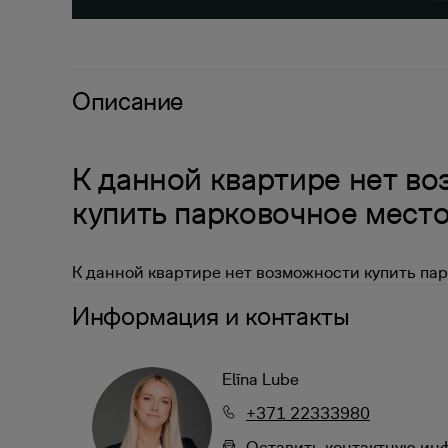
Описание
К данной квартире нет в
купить парковочное мест
К данной квартире нет возможности купить пар
Информация и контакты
Elīna Lube
+371 22333980
Oставить контактную и