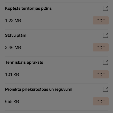
Kopējās teritorijas plāns
1.23 MB
PDF
Stāvu plāni
3.46 MB
PDF
Tehniskais apraksts
101 KB
PDF
Projekta priekšrocības un ieguvumi
655 KB
PDF