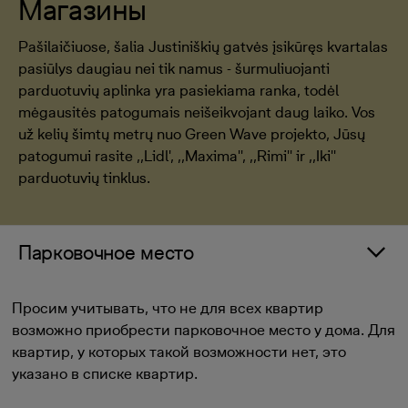
Магазины
Pašilaičiuose, šalia Justiniškių gatvės įsikūręs kvartalas
pasiūlys daugiau nei tik namus - šurmuliuojanti
parduotuvių aplinka yra pasiekiama ranka, todėl
mėgausitės patogumais neišeikvojant daug laiko. Vos
už kelių šimtų metrų nuo Green Wave projekto, Jūsų
patogumui rasite ,,Lidl', ,,Maxima'', ,,Rimi'' ir ,,Iki''
parduotuvių tinklus.
Парковочное место
Просим учитывать, что не для всех квартир
возможно приобрести парковочное место у дома. Для
квартир, у которых такой возможности нет, это
указано в списке квартир.