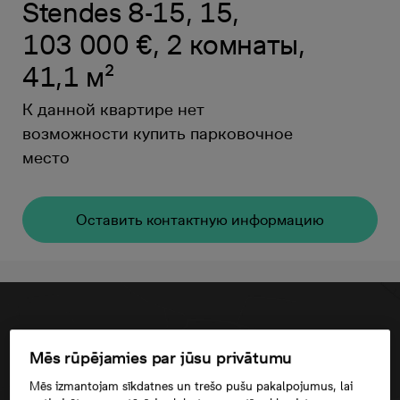
Stendes 8-15, 15,
103 000 €, 2 комнаты,
41,1 м²
К данной квартире нет
возможности купить парковочное
место
Oставить контактную информацию
Mēs rūpējamies par jūsu privātumu
Mēs izmantojam sīkdatnes un trešo pušu pakalpojumus, lai