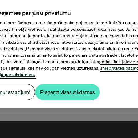
ējamies par jūsu privātumu
tojam sīkdatnes un trešo pušu pakalpojumus, lai optimizētu un pas
savas tīmekļa vietnes un palīdzētu personalizēt reklāmas, kas Jums t
tnēs. Informāciju par to, kā mēs apstrādājam Jūsu personas datus un
m sīkdatnes, atradīsiet mūsu Integritātes paziņojumā un Informācij
. Izvēloties „Pieņemt visas sīkdatnes”, Jūs piekrītat sīkdatņu un tre
mu izmantošanai un ar to saistīto personas datu apstrādei. Izvēloti
mi”, Jūs varat pielāgot izmantojamo sīkdatņu kategorijas, kas jāieviet
isus sīkfailus, kas nav obligāti vietnes uzturēšanai.
Integritātes pazi
jā par sīkdatnēm.
ņu iestatījumi
Pieņemt visas sīkdatnes
 000 €, 2 комнаты, 48,8 м²