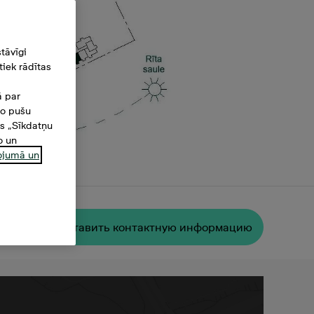
tāvīgi
iek rādītas
ā par
šo pušu
es „Sīkdatņu
o un
ņojumā un
Oставить контактную информацию