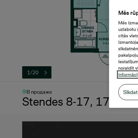
Mēs rūp
Mēs izman
uzlabotu 
citās vie
izmantoja
sīkdatnēm
pakalpoju
iestatīju
noraidīt v
1/20
Informāci
В продаже
Sīkdat
Stendes 8-17, 17, 121