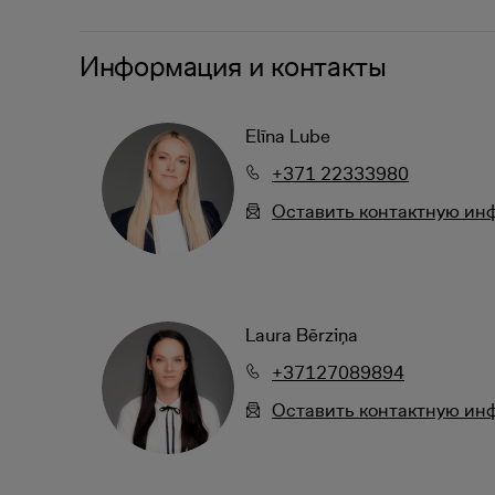
Информация и контакты
Elīna Lube
+371 22333980
Oставить контактную и
Laura Bērziņa
+37127089894
Oставить контактную и